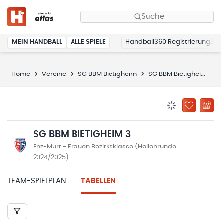
Suche
MEIN HANDBALL
ALLE SPIELE
Handball360 Registrierung
Home
Vereine
SG BBM Bietigheim
SG BBM Bietigheim 3
BENACHRICHTIG
ZU „MEINE
SG BBM BIETIGHEIM 3
Enz-Murr - Frauen Bezirksklasse (Hallenrunde
2024/2025)
TEAM-SPIELPLAN
TABELLEN