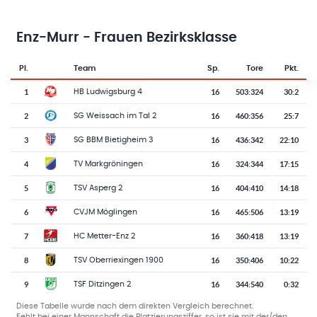
Enz-Murr - Frauen Bezirksklasse
Pl.
Team
Sp.
Tore
Pkt.
Team-Logo
Tabelle mit Vereinsplatzierungen, Spielen, Toren und Punkten
1
16
503
:
324
30:2
HB Ludwigsburg 4
2
16
460
:
356
25:7
SG Weissach im Tal 2
3
16
436
:
342
22:10
SG BBM Bietigheim 3
4
16
324
:
344
17:15
TV Markgröningen
5
16
404
:
410
14:18
TSV Asperg 2
6
16
465
:
506
13:19
CVJM Möglingen
7
16
360
:
418
13:19
HC Metter-Enz 2
8
16
350
:
406
10:22
TSV Oberriexingen 1900
9
16
344
:
540
0:32
TSF Ditzingen 2
Diese Tabelle wurde nach dem direkten Vergleich berechnet.
Fehlt bei einer Mannschaft die Platzierungsziffer, so ist sie mit der/den