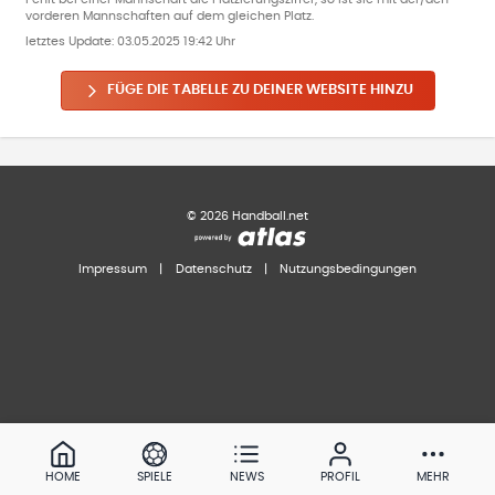
vorderen Mannschaften auf dem gleichen Platz.
letztes Update:
03.05.2025 19:42 Uhr
FÜGE DIE TABELLE ZU DEINER WEBSITE HINZU
©
2026
Handball.net
Impressum
|
Datenschutz
|
Nutzungsbedingungen
HOME
SPIELE
NEWS
PROFIL
MEHR