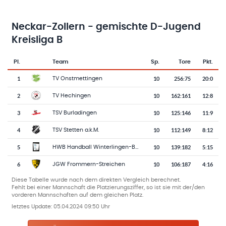
Neckar-Zollern - gemischte D-Jugend
Kreisliga B
Pl.
Team
Sp.
Tore
Pkt.
Team-Logo
Tabelle mit Vereinsplatzierungen, Spielen, Toren und Punkten
1
10
256
:
75
20:0
TV Onstmettingen
2
10
162
:
161
12:8
TV Hechingen
3
10
125
:
146
11:9
TSV Burladingen
4
10
112
:
149
8:12
TSV Stetten a.k.M.
5
10
139
:
182
5:15
HWB Handball Winterlingen-Bitz
6
10
106
:
187
4:16
JGW Frommern-Streichen
Diese Tabelle wurde nach dem direkten Vergleich berechnet.
Fehlt bei einer Mannschaft die Platzierungsziffer, so ist sie mit der/den
vorderen Mannschaften auf dem gleichen Platz.
letztes Update:
05.04.2024 09:50 Uhr