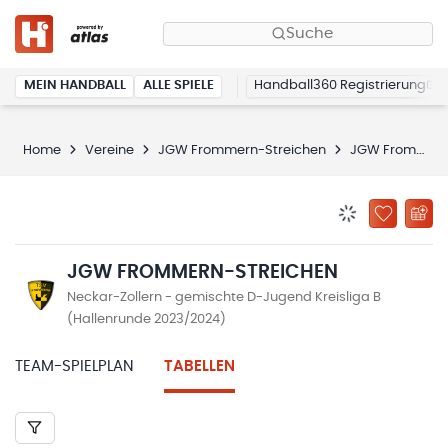
Suche
MEIN HANDBALL
ALLE SPIELE
Handball360 Registrierung
Home
Vereine
JGW Frommern-Streichen
JGW Frommern-Streichen
BENACHRICHTIG
ZU „MEINE
JGW FROMMERN-STREICHEN
Neckar-Zollern - gemischte D-Jugend Kreisliga B
(Hallenrunde 2023/2024)
TEAM-SPIELPLAN
TABELLEN