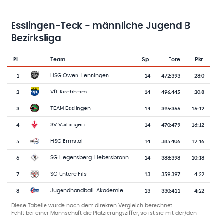
Esslingen-Teck - männliche Jugend B
Bezirksliga
Pl.
Team
Sp.
Tore
Pkt.
Team-Logo
Tabelle mit Vereinsplatzierungen, Spielen, Toren und Punkten
1
14
472
:
393
28:0
HSG Owen-Lenningen
2
14
496
:
445
20:8
VfL Kirchheim
3
14
395
:
366
16:12
TEAM Esslingen
4
14
470
:
479
16:12
SV Vaihingen
5
14
385
:
406
12:16
HSG Ermstal
6
14
388
:
398
10:18
SG Hegensberg-Liebersbronn
7
13
359
:
397
4:22
SG Untere Fils
8
13
330
:
411
4:22
Jugendhandball-Akademie Neuhausen-Ostfildern 3
Diese Tabelle wurde nach dem direkten Vergleich berechnet.
Fehlt bei einer Mannschaft die Platzierungsziffer, so ist sie mit der/den