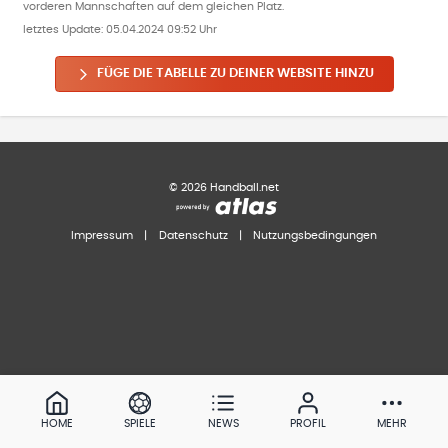
vorderen Mannschaften auf dem gleichen Platz.
letztes Update:
05.04.2024 09:52 Uhr
FÜGE DIE TABELLE ZU DEINER WEBSITE HINZU
©
2026
Handball.net
Impressum
|
Datenschutz
|
Nutzungsbedingungen
HOME
SPIELE
NEWS
PROFIL
MEHR