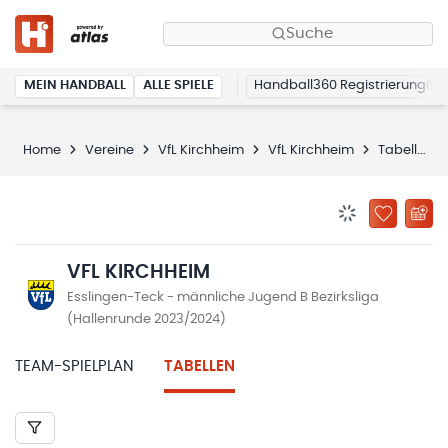
Suche
MEIN HANDBALL
ALLE SPIELE
Handball360 Registrierung
Home
Vereine
VfL Kirchheim
VfL Kirchheim
Tabellen
BENACHRICHTIG
ZU „MEINE
VFL KIRCHHEIM
Esslingen-Teck - männliche Jugend B Bezirksliga
(Hallenrunde 2023/2024)
TEAM-SPIELPLAN
TABELLEN