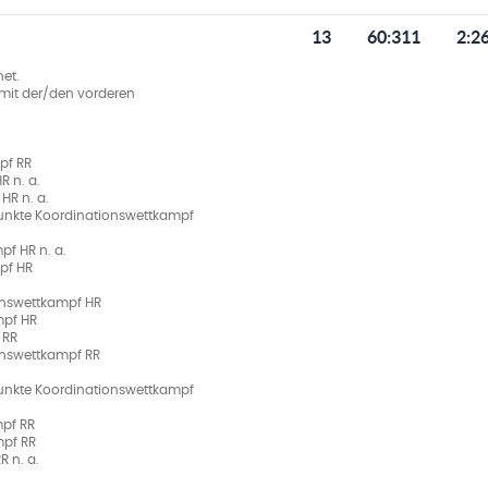
13
60
:
311
2:2
et.
ie mit der/den vorderen
pf RR
R n. a.
HR n. a.
unkte Koordinationswettkampf
f HR n. a.
pf HR
onswettkampf HR
mpf HR
 RR
onswettkampf RR
unkte Koordinationswettkampf
mpf RR
mpf RR
R n. a.