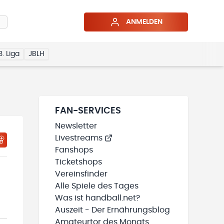
ANMELDEN
3. Liga
JBLH
FAN-SERVICES
Newsletter
Livestreams
HTIGUNGSSTATUS WIRD GELADEN
MEINE TEAMS“ HINZUFÜGEN
Fanshops
Ticketshops
Vereinsfinder
Alle Spiele des Tages
Was ist handball.net?
Auszeit - Der Ernährungsblog
Amateurtor des Monats