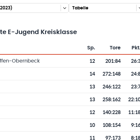
/2023)
Tabelle
hte E-Jugend Kreisklasse
Sp.
Tore
Pkt
Toren und Punkten
12
201
:
84
26:
ffen-Obernbeck
14
272
:
148
24:
13
246
:
122
23:
13
258
:
162
22:1
12
140
:
228
11:1
10
108
:
154
9:1
11
97
:
173
8:1