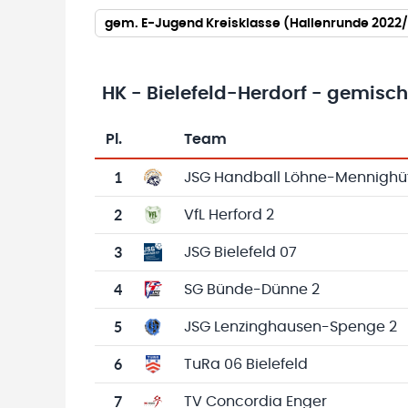
gem. E-Jugend Kreisklasse (Hallenrunde 2022
HK - Bielefeld-Herdorf - gemisc
Pl.
Team
Team-Logo
Tabelle mit Vereinsplatzierungen, Spielen, 
1
JSG Handball Löhne-Mennighü
2
VfL Herford 2
3
JSG Bielefeld 07
4
SG Bünde-Dünne 2
5
JSG Lenzinghausen-Spenge 2
6
TuRa 06 Bielefeld
7
TV Concordia Enger