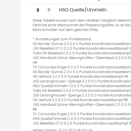
8
HSG Quelle/Ummeln
Diese Tabelle wurde nach dem direkten Vergleich berechn
Fehlt bei einer Mannschaft die Platzierungsziffer, so ist s
Mannschaften auf dem gleichen Platz.
* Anmerkungen zum Punktestand:
SG Bünde-Dünne 2:3.0:0.0 Punkte Koordinationswettkam
JSG Bielefeld 07:0.0:2.0 Punkte Koordinationswettkampf H
TuRa 06 Bielefeld:0.0:2.0 Punkte Koordinationswettkampf 
JSG Handball Löhne-Mennighüffen-Obernbeck:3.0:0.0 P
HR
TV Concordia Enger:0.0:2.0 Punkte Koordinationswettkamp
SG Bünde-Dünne 2:3.0:0.0 Punkte Koordinationswettkam
VfL Herford 2:2.0:0.0 Punkte Koordinationswettkampf HR
JSG Lenzinghausen-Spenge 2:2.0:0.0 Punkte Koordinati
HSG Quelle/Ummeln:1.0:0.0 Punkte Koordinationswettka
TuRa 06 Bielefeld:3.0:0.0 Punkte Koordinationswettkampf
JSG Lenzinghausen-Spenge 2:3.0:0.0 Punkte Koordinati
VfL Herford 2:2.0:0.0 Punkte Koordinationswettkampf RR
JSG Handball Löhne-Mennighüffen-Obernbeck:2.0:0.0 P
RR
TV Concordia Enger:2.0:0.0 Punkte Koordinationswettka
HSG Quelle/Ummeln:1.0:0.0 Punkte Koordinationswettka
JSG Bielefeld 07:0.0:2.0 Punkte Koordinationswettkampf R
letztes Update:
31.03.2023 18:50 Uhr