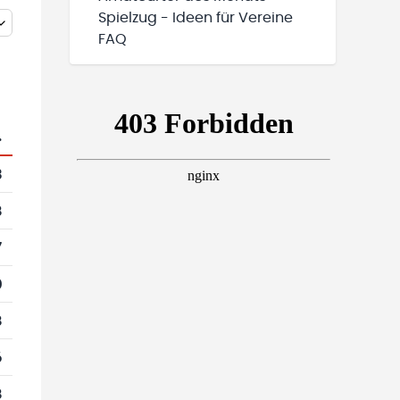
Spielzug - Ideen für Vereine
FAQ
.
3
8
7
0
8
6
8