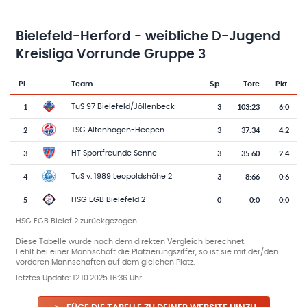
Bielefeld-Herford - weibliche D-Jugend
Kreisliga Vorrunde Gruppe 3
Pl.
Team
Sp.
Tore
Pkt.
Team-Logo
Tabelle mit Vereinsplatzierungen, Spielen, Toren und Punkten
1
3
103
:
23
6:0
TuS 97 Bielefeld/Jöllenbeck
2
3
37
:
34
4:2
TSG Altenhagen-Heepen
3
3
35
:
60
2:4
HT Sportfreunde Senne
4
3
8
:
66
0:6
TuS v. 1989 Leopoldshöhe 2
5
0
0
:
0
0:0
HSG EGB Bielefeld 2
HSG EGB Bielef 2 zurückgezogen.
Diese Tabelle wurde nach dem direkten Vergleich berechnet.
Fehlt bei einer Mannschaft die Platzierungsziffer, so ist sie mit der/den
vorderen Mannschaften auf dem gleichen Platz.
letztes Update:
12.10.2025 16:36 Uhr