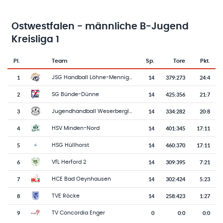
Ostwestfalen - männliche B-Jugend
Kreisliga 1
Pl.
Team
Sp.
Tore
Pkt.
Team-Logo
Tabelle mit Vereinsplatzierungen, Spielen, Toren und Punkten
1
14
379
:
273
24:4
JSG Handball Löhne-Mennighüffen-Obernbeck
2
14
425
:
356
21:7
SG Bünde-Dünne
3
14
334
:
282
20:8
Jugendhandball Weserbergland
4
14
401
:
345
17:11
HSV Minden-Nord
5
14
460
:
370
17:11
HSG Hüllhorst
6
14
309
:
395
7:21
VfL Herford 2
7
14
302
:
424
5:23
HCE Bad Oeynhausen
8
14
258
:
423
1:27
TVE Röcke
9
0
0
:
0
0:0
TV Concordia Enger