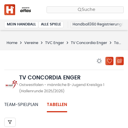
Suche
MEIN HANDBALL
ALLE SPIELE
Handball360 Registrierung
Home
Vereine
TVC Enger
TV Concordia Enger
Tabellen
BENACHRICHTIG
ZU „MEINE
TV CONCORDIA ENGER
Ostwestfalen - männliche B-Jugend Kreisliga 1
(Hallenrunde 2025/2026)
TEAM-SPIELPLAN
TABELLEN