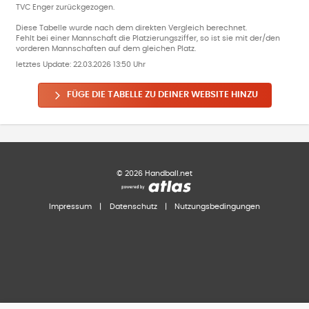
TVC Enger zurückgezogen.
Diese Tabelle wurde nach dem direkten Vergleich berechnet.
Fehlt bei einer Mannschaft die Platzierungsziffer, so ist sie mit der/den
vorderen Mannschaften auf dem gleichen Platz.
letztes Update:
22.03.2026 13:50 Uhr
FÜGE DIE TABELLE ZU DEINER WEBSITE HINZU
©
2026
Handball.net
Impressum
|
Datenschutz
|
Nutzungsbedingungen