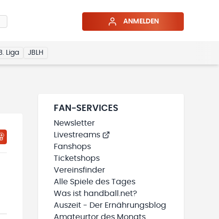
ANMELDEN
3. Liga
JBLH
FAN-SERVICES
Newsletter
Livestreams
HTIGUNGSSTATUS WIRD GELADEN
MEINE TEAMS“ HINZUFÜGEN
Fanshops
Ticketshops
Vereinsfinder
Alle Spiele des Tages
Was ist handball.net?
Auszeit - Der Ernährungsblog
Amateurtor des Monats