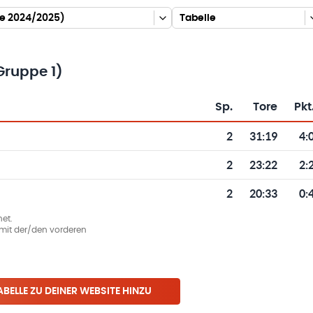
nde 2024/2025)
Tabelle
Gruppe 1)
Sp.
Tore
Pkt
Toren und Punkten
2
31
:
19
4:
2
23
:
22
2:
2
20
:
33
0:
et.
ie mit der/den vorderen
ABELLE ZU DEINER WEBSITE HINZU