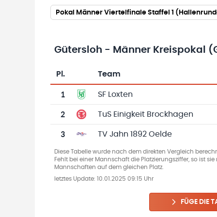
Pokal Männer Viertelfinale Staffel 1 (Hallenru
Gütersloh - Männer Kreispokal (
Pl.
Team
Team-Logo
Tabelle mit Vereinsplatzierungen, Spielen, 
1
SF Loxten
2
TuS Einigkeit Brockhagen
3
TV Jahn 1892 Oelde
Diese Tabelle wurde nach dem direkten Vergleich berechn
Fehlt bei einer Mannschaft die Platzierungsziffer, so ist s
Mannschaften auf dem gleichen Platz.
letztes Update:
10.01.2025 09:15 Uhr
FÜGE DIE T