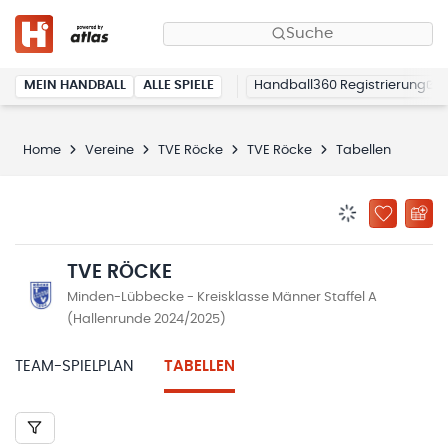
Suche
MEIN HANDBALL
ALLE SPIELE
Handball360 Registrierung
Home
Vereine
TVE Röcke
TVE Röcke
Tabellen
BENACHRICHTIG
ZU „MEINE
TVE RÖCKE
Minden-Lübbecke - Kreisklasse Männer Staffel A
(Hallenrunde 2024/2025)
TEAM-SPIELPLAN
TABELLEN