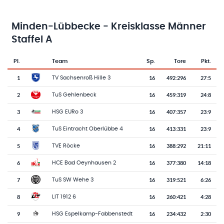
Minden-Lübbecke - Kreisklasse Männer
Staffel A
Pl.
Team
Sp.
Tore
Pkt.
Team-Logo
Tabelle mit Vereinsplatzierungen, Spielen, Toren und Punkten
1
16
492
:
296
27:5
TV Sachsenroß Hille 3
2
16
459
:
319
24:8
TuS Gehlenbeck
3
16
407
:
357
23:9
HSG EURo 3
4
16
413
:
331
23:9
TuS Eintracht Oberlübbe 4
5
16
388
:
292
21:11
TVE Röcke
6
16
377
:
380
14:18
HCE Bad Oeynhausen 2
7
16
319
:
521
6:26
TuS SW Wehe 3
8
16
260
:
421
4:28
LIT 1912 6
9
16
234
:
432
2:30
HSG Espelkamp-Fabbenstedt