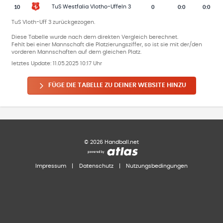
10
0
0
:
0
0:0
TuS Westfalia Vlotho-Uffeln 3
TuS Vloth-Uff 3 zurückgezogen.
Diese Tabelle wurde nach dem direkten Vergleich berechnet.
Fehlt bei einer Mannschaft die Platzierungsziffer, so ist sie mit der/den
vorderen Mannschaften auf dem gleichen Platz.
letztes Update:
11.05.2025 10:17 Uhr
FÜGE DIE TABELLE ZU DEINER WEBSITE HINZU
©
2026
Handball.net
Impressum
|
Datenschutz
|
Nutzungsbedingungen