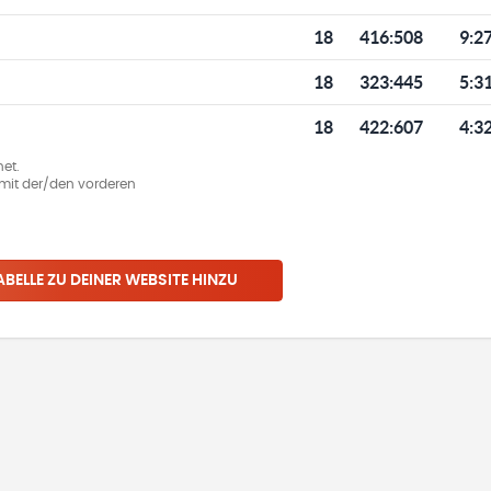
18
416
:
508
9:2
18
323
:
445
5:3
18
422
:
607
4:3
et.
ie mit der/den vorderen
ABELLE ZU DEINER WEBSITE HINZU