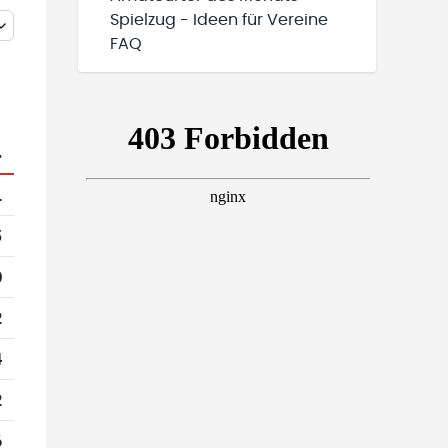
Spielzug - Ideen für Vereine
FAQ
.
1
5
0
2
4
2
6