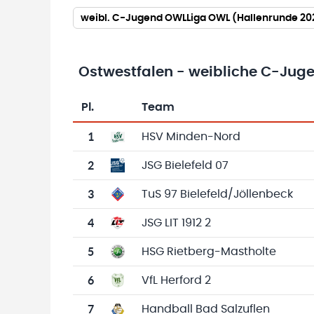
weibl. C-Jugend OWLLiga OWL (Hallenrunde 2
Ostwestfalen - weibliche C-Jug
Pl.
Team
Team-Logo
Tabelle mit Vereinsplatzierungen, Spielen, 
1
HSV Minden-Nord
2
JSG Bielefeld 07
3
TuS 97 Bielefeld/Jöllenbeck
4
JSG LIT 1912 2
5
HSG Rietberg-Mastholte
6
VfL Herford 2
7
Handball Bad Salzuflen