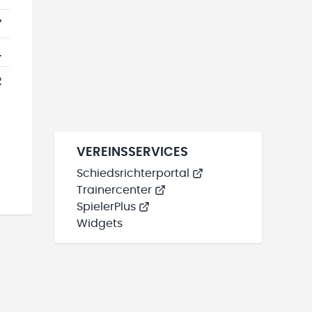
7
1
2
VEREINSSERVICES
Schiedsrichterportal
Trainercenter
SpielerPlus
Widgets