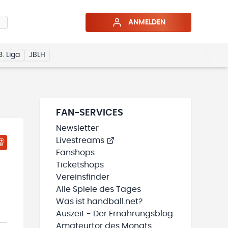
ANMELDEN
3. Liga
JBLH
FAN-SERVICES
Newsletter
Livestreams
HTIGUNGSSTATUS WIRD GELADEN
MEINE TEAMS“ HINZUFÜGEN
Fanshops
Ticketshops
Vereinsfinder
Alle Spiele des Tages
Was ist handball.net?
Auszeit - Der Ernährungsblog
Amateurtor des Monats