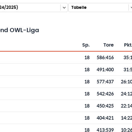
024/2025)
Tabelle
end OWL-Liga
Sp.
Tore
Pkt
Toren und Punkten
18
586
:
416
35:
18
491
:
400
31:
18
577
:
437
26:1
18
542
:
426
24:1
18
450
:
425
22:1
18
404
:
421
14:2
18
413
:
539
10:2