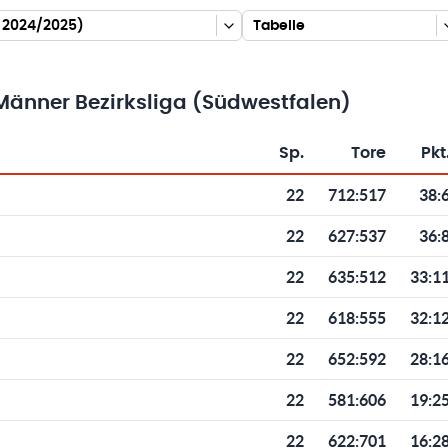
e 2024/2025)
Tabelle
Männer Bezirksliga (Südwestfalen)
Sp.
Tore
Pkt
Toren und Punkten
22
712
:
517
38:
22
627
:
537
36:
22
635
:
512
33:1
22
618
:
555
32:1
22
652
:
592
28:1
22
581
:
606
19:2
22
622
:
701
16:2