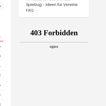
Spielzug - Ideen für Vereine
FAQ
.
6
8
1
2
6
5
8