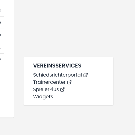
8
0
0
1
9
VEREINSSERVICES
Schiedsrichterportal
Trainercenter
SpielerPlus
Widgets