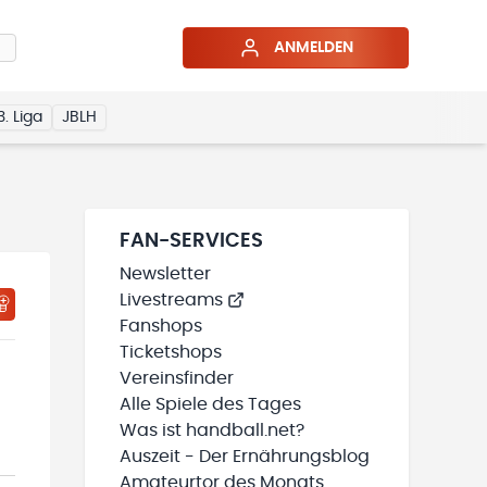
ANMELDEN
3. Liga
JBLH
FAN-SERVICES
Newsletter
Livestreams
HTIGUNGSSTATUS WIRD GELADEN
MEINE TEAMS“ HINZUFÜGEN
Fanshops
Ticketshops
Vereinsfinder
Alle Spiele des Tages
Was ist handball.net?
Auszeit - Der Ernährungsblog
Amateurtor des Monats