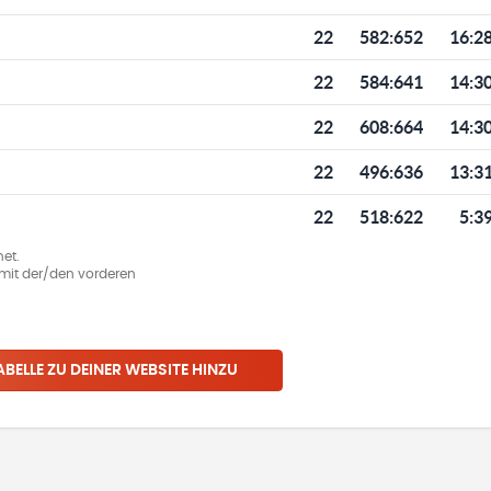
22
582
:
652
16:2
22
584
:
641
14:3
22
608
:
664
14:3
22
496
:
636
13:3
22
518
:
622
5:3
et.
ie mit der/den vorderen
ABELLE ZU DEINER WEBSITE HINZU