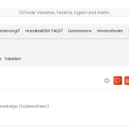
Finde Vereine, Teams, Ligen und mehr…
trierung
Handball360 FAQ
Livestreams
Vereinsfinder
Tabellen
BENACHRIC
ZU „
zirksliga (Südwestfalen)