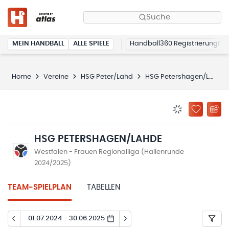
Suche
MEIN HANDBALL
ALLE SPIELE
Handball360 Registrierung
Home
Vereine
HSG Peter/Lahd
HSG Petershagen/Lahde
BENACHRICHTIG
ZU „MEINE
HSG PETERSHAGEN/LAHDE
Westfalen - Frauen Regionalliga (Hallenrunde
2024/2025)
TEAM-SPIELPLAN
TABELLEN
01.07.2024 - 30.06.2025