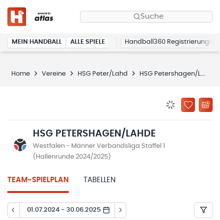
Suche
MEIN HANDBALL
ALLE SPIELE
Handball360 Registrierung
Home
Vereine
HSG Peter/Lahd
HSG Petershagen/Lahde
BENACHRICHTIG
ZU „MEINE
HSG PETERSHAGEN/LAHDE
Westfalen - Männer Verbandsliga Staffel 1
(Hallenrunde 2024/2025)
TEAM-SPIELPLAN
TABELLEN
01.07.2024 - 30.06.2025