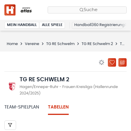
Suche
MEIN HANDBALL
ALLE SPIELE
Handball360 Registrierung
Home
Vereine
TG RE Schwelm
TG RE Schwelm 2
Tabellen
BENACHRICHTIG
ZU „MEINE
TG RE SCHWELM 2
Hagen/Ennepe-Ruhr - Frauen Kreisliga (Hallenrunde
2024/2025)
TEAM-SPIELPLAN
TABELLEN