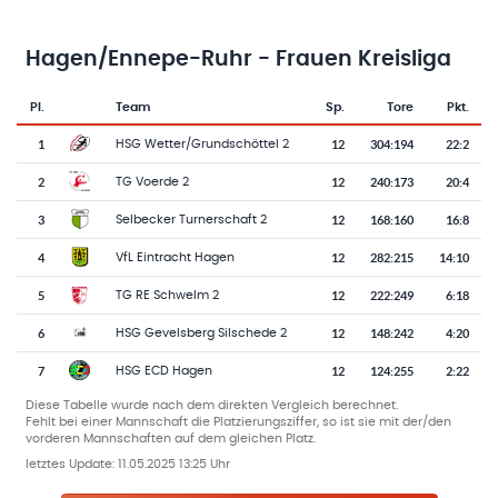
Hagen/Ennepe-Ruhr - Frauen Kreisliga
Pl.
Team
Sp.
Tore
Pkt.
Team-Logo
Tabelle mit Vereinsplatzierungen, Spielen, Toren und Punkten
1
12
304
:
194
22:2
HSG Wetter/Grundschöttel 2
2
12
240
:
173
20:4
TG Voerde 2
3
12
168
:
160
16:8
Selbecker Turnerschaft 2
4
12
282
:
215
14:10
VfL Eintracht Hagen
5
12
222
:
249
6:18
TG RE Schwelm 2
6
12
148
:
242
4:20
HSG Gevelsberg Silschede 2
7
12
124
:
255
2:22
HSG ECD Hagen
Diese Tabelle wurde nach dem direkten Vergleich berechnet.
Fehlt bei einer Mannschaft die Platzierungsziffer, so ist sie mit der/den
vorderen Mannschaften auf dem gleichen Platz.
letztes Update:
11.05.2025 13:25 Uhr