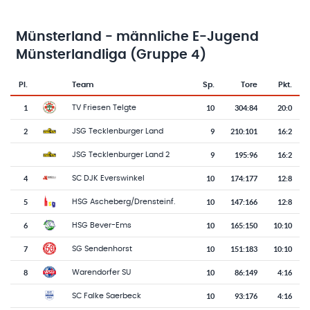
Münsterland - männliche E-Jugend
Münsterlandliga (Gruppe 4)
Pl.
Team
Sp.
Tore
Pkt.
Team-Logo
Tabelle mit Vereinsplatzierungen, Spielen, Toren und Punkten
1
10
304
:
84
20:0
TV Friesen Telgte
2
9
210
:
101
16:2
JSG Tecklenburger Land
9
195
:
96
16:2
JSG Tecklenburger Land 2
4
10
174
:
177
12:8
SC DJK Everswinkel
5
10
147
:
166
12:8
HSG Ascheberg/Drensteinf.
6
10
165
:
150
10:10
HSG Bever-Ems
7
10
151
:
183
10:10
SG Sendenhorst
8
10
86
:
149
4:16
Warendorfer SU
10
93
:
176
4:16
SC Falke Saerbeck