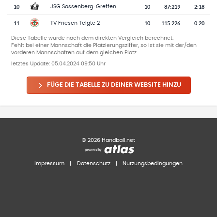
10
10
87
:
219
2:18
JSG Sassenberg-Greffen
11
10
115
:
226
0:20
TV Friesen Telgte 2
Diese Tabelle wurde nach dem direkten Vergleich berechnet.
Fehlt bei einer Mannschaft die Platzierungsziffer, so ist sie mit der/den
vorderen Mannschaften auf dem gleichen Platz.
letztes Update:
05.04.2024 09:50 Uhr
FÜGE DIE TABELLE ZU DEINER WEBSITE HINZU
©
2026
Handball.net
Impressum
|
Datenschutz
|
Nutzungsbedingungen