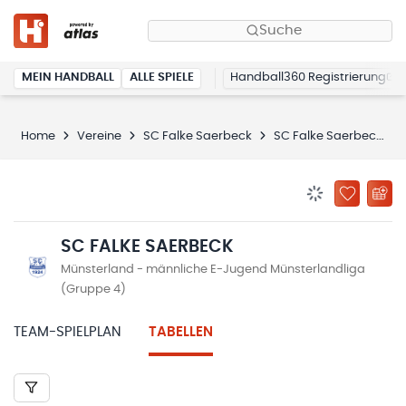
Suche
MEIN HANDBALL
ALLE SPIELE
Handball360 Registrierung
Home
Vereine
SC Falke Saerbeck
SC Falke Saerbeck
BENACHRICHTIG
ZU „MEINE
SC FALKE SAERBECK
Münsterland - männliche E-Jugend Münsterlandliga
(Gruppe 4)
TEAM-SPIELPLAN
TABELLEN