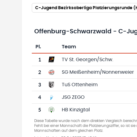
C-Jugend Bezirksoberliga Platzierungsrunde 
Offenburg-Schwarzwald - C-Juge
Pl.
Team
Team-Logo
Tabelle mit Vereinsplatzierungen, Spielen, 
1
TV St. Georgen/Schw.
2
SG Meißenheim/Nonnenweier
3
TuS Ottenheim
4
JSG ZEGO
5
HB Kinzigtal
Diese Tabelle wurde nach dem direkten Vergleich berechn
Fehlt bei einer Mannschaft die Platzierungsziffer, so ist s
Mannschaften auf dem gleichen Platz.