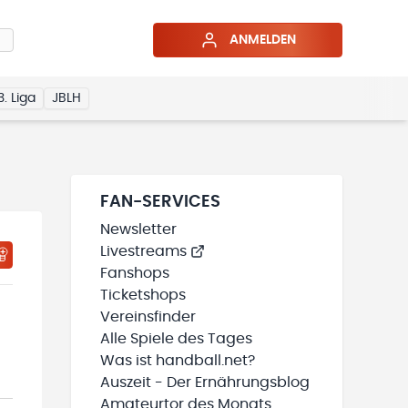
ANMELDEN
3. Liga
JBLH
FAN-SERVICES
Newsletter
Livestreams
HTIGUNGSSTATUS WIRD GELADEN
MEINE TEAMS“ HINZUFÜGEN
Fanshops
Ticketshops
Vereinsfinder
Alle Spiele des Tages
Was ist handball.net?
Auszeit - Der Ernährungsblog
Amateurtor des Monats