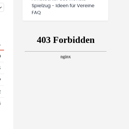
Spielzug - Ideen für Vereine
FAQ
.
0
5
9
2
4