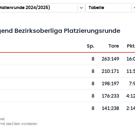
(Hallenrunde 2024/2025)
Tabelle
nd Bezirksoberliga Platzierungsrunde
Sp.
Tore
Pkt
Toren und Punkten
8
263
:
149
16:
8
210
:
171
11:
8
198
:
197
7:
8
176
:
233
4:1
8
141
:
238
2:1
et.
ie mit der/den vorderen