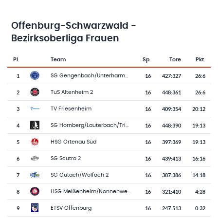
Offenburg-Schwarzwald -
Bezirksoberliga Frauen
Pl.
Team
Sp.
Tore
Pkt.
Team-Logo
Tabelle mit Vereinsplatzierungen, Spielen, Toren und Punkten
1
16
427
:
327
26:6
SG Gengenbach/Unterharmersbach
2
16
448
:
361
26:6
TuS Altenheim 2
3
16
409
:
354
20:12
TV Friesenheim
4
16
448
:
390
19:13
SG Hornberg/Lauterbach/Triberg
5
16
397
:
369
19:13
HSG Ortenau Süd
6
16
439
:
413
16:16
SG Scutro 2
7
16
387
:
386
14:18
SG Gutach/Wolfach 2
8
16
321
:
410
4:28
HSG Meißenheim/Nonnenweier 2
9
16
247
:
513
0:32
ETSV Offenburg