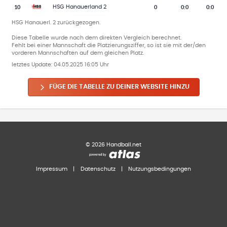
10
0
0
:
0
0:0
HSG Hanauerland 2
HSG Hanauerl. 2 zurückgezogen.
Diese Tabelle wurde nach dem direkten Vergleich berechnet.
Fehlt bei einer Mannschaft die Platzierungsziffer, so ist sie mit der/den
vorderen Mannschaften auf dem gleichen Platz.
letztes Update:
04.05.2025 16:05 Uhr
FÜGE DIE TABELLE ZU DEINER WEBSITE HINZU
©
2026
Handball.net
Impressum
|
Datenschutz
|
Nutzungsbedingungen