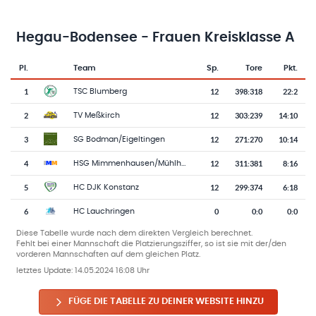
Hegau-Bodensee - Frauen Kreisklasse A
Pl.
Team
Sp.
Tore
Pkt.
Team-Logo
Tabelle mit Vereinsplatzierungen, Spielen, Toren und Punkten
1
12
398
:
318
22:2
TSC Blumberg
2
12
303
:
239
14:10
TV Meßkirch
3
12
271
:
270
10:14
SG Bodman/Eigeltingen
4
12
311
:
381
8:16
HSG Mimmenhausen/Mühlhofen 2
5
12
299
:
374
6:18
HC DJK Konstanz
6
0
0
:
0
0:0
HC Lauchringen
Diese Tabelle wurde nach dem direkten Vergleich berechnet.
Fehlt bei einer Mannschaft die Platzierungsziffer, so ist sie mit der/den
vorderen Mannschaften auf dem gleichen Platz.
letztes Update:
14.05.2024 16:08 Uhr
FÜGE DIE TABELLE ZU DEINER WEBSITE HINZU