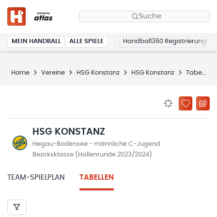
Suche
MEIN HANDBALL
ALLE SPIELE
Handball360 Registrierung
Home
Vereine
HSG Konstanz
HSG Konstanz
Tabellen
BENACHRICHTIG
ZU „MEINE
HSG KONSTANZ
Hegau-Bodensee - männliche C-Jugend
Bezirksklasse (Hallenrunde 2023/2024)
TEAM-SPIELPLAN
TABELLEN