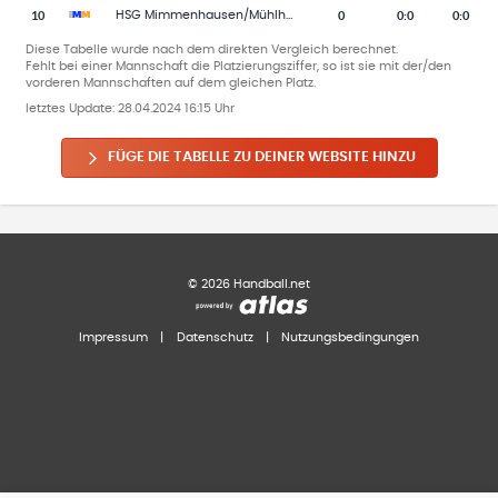
10
0
0
:
0
0:0
HSG Mimmenhausen/Mühlhofen 2
Diese Tabelle wurde nach dem direkten Vergleich berechnet.
Fehlt bei einer Mannschaft die Platzierungsziffer, so ist sie mit der/den
vorderen Mannschaften auf dem gleichen Platz.
letztes Update:
28.04.2024 16:15 Uhr
FÜGE DIE TABELLE ZU DEINER WEBSITE HINZU
©
2026
Handball.net
Impressum
|
Datenschutz
|
Nutzungsbedingungen