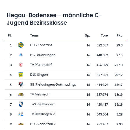
Hegau-Bodensee - männliche C-
Jugend Bezirksklasse
Pl.
Team
Sp.
Tore
Pkt.
Team-Logo
Tabelle mit Vereinsplatzierungen, Spielen, Toren und Punkten
1
16
522
:
357
29:3
HSG Konstanz
2
16
440
:
352
27:5
HC Lauchringen
3
16
456
:
399
22:10
TV Pfullendorf
4
16
357
:
321
20:12
DJK Singen
5
16
414
:
399
15:17
SG Rielasingen/Gottmadingen
6
16
357
:
374
13:19
TV Meßkirch
7
16
420
:
417
13:19
TuS Steißlingen
8
16
343
:
504
3:29
TV Überlingen 2
9
16
251
:
437
2:30
HSC Radolfzell 2