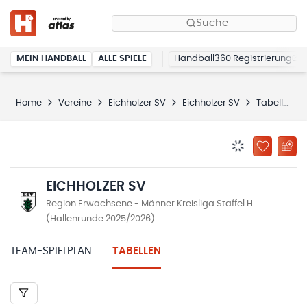
Suche
MEIN HANDBALL
ALLE SPIELE
Handball360 Registrierung
Home
Vereine
Eichholzer SV
Eichholzer SV
Tabellen
BENACHRICHTIG
ZU „MEINE
EICHHOLZER SV
Region Erwachsene - Männer Kreisliga Staffel H
(Hallenrunde 2025/2026)
TEAM-SPIELPLAN
TABELLEN