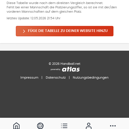
Diese Tabelle wurde nach dem direkten Vergleich berechnet.
Fehlt bei einer Mannschaft die Platzierungsziffer, so ist sie mit der/den
vorderen Mannschaften auf dem gleichen Platz.
letztes Update:
12.05.2026 21:54 Uhr
FÜGE DIE TABELLE ZU DEINER WEBSITE HINZU
©
2026
Handball.net
Impressum
|
Datenschutz
|
Nutzungsbedingungen