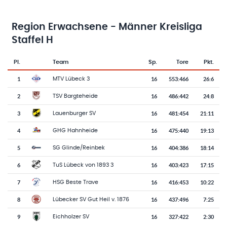
Region Erwachsene - Männer Kreisliga
Staffel H
Pl.
Team
Sp.
Tore
Pkt.
Team-Logo
Tabelle mit Vereinsplatzierungen, Spielen, Toren und Punkten
1
16
553
:
466
26:6
MTV Lübeck 3
2
16
486
:
442
24:8
TSV Bargteheide
3
16
481
:
454
21:11
Lauenburger SV
4
16
475
:
440
19:13
GHG Hahnheide
5
16
404
:
386
18:14
SG Glinde/Reinbek
6
16
403
:
423
17:15
TuS Lübeck von 1893 3
7
16
416
:
453
10:22
HSG Beste Trave
8
16
437
:
496
7:25
Lübecker SV Gut Heil v. 1876
9
16
327
:
422
2:30
Eichholzer SV