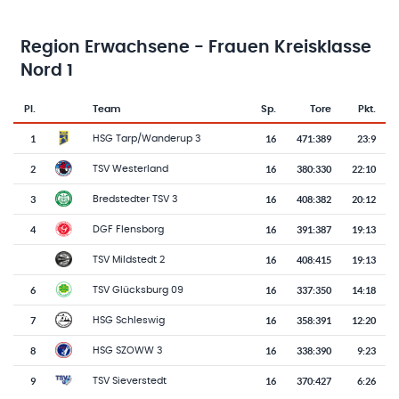
Region Erwachsene - Frauen Kreisklasse
Nord 1
Pl.
Team
Sp.
Tore
Pkt.
Team-Logo
Tabelle mit Vereinsplatzierungen, Spielen, Toren und Punkten
1
16
471
:
389
23:9
HSG Tarp/Wanderup 3
2
16
380
:
330
22:10
TSV Westerland
3
16
408
:
382
20:12
Bredstedter TSV 3
4
16
391
:
387
19:13
DGF Flensborg
16
408
:
415
19:13
TSV Mildstedt 2
6
16
337
:
350
14:18
TSV Glücksburg 09
7
16
358
:
391
12:20
HSG Schleswig
8
16
338
:
390
9:23
HSG SZOWW 3
9
16
370
:
427
6:26
TSV Sieverstedt