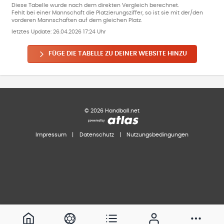
Diese Tabelle wurde nach dem direkten Vergleich berechnet.
Fehlt bei einer Mannschaft die Platzierungsziffer, so ist sie mit der/den
vorderen Mannschaften auf dem gleichen Platz.
letztes Update:
26.04.2026 17:24 Uhr
FÜGE DIE TABELLE ZU DEINER WEBSITE HINZU
©
2026
Handball.net
Impressum
|
Datenschutz
|
Nutzungsbedingungen