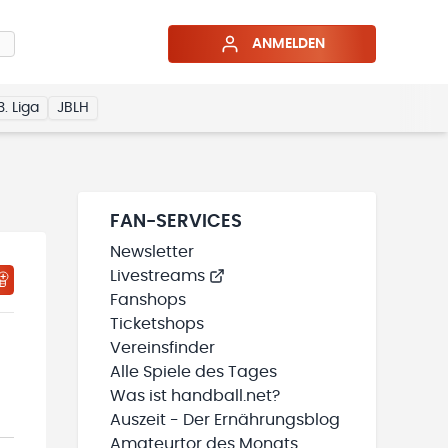
ANMELDEN
3. Liga
JBLH
FAN-SERVICES
Newsletter
Livestreams
HTIGUNGSSTATUS WIRD GELADEN
MEINE TEAMS“ HINZUFÜGEN
Fanshops
Ticketshops
Vereinsfinder
Alle Spiele des Tages
Was ist handball.net?
Auszeit - Der Ernährungsblog
Amateurtor des Monats