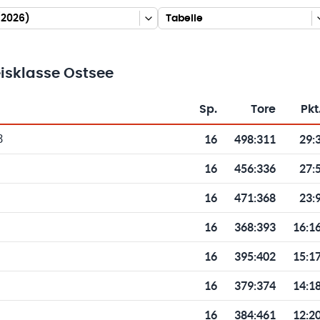
/2026)
Tabelle
isklasse Ostsee
Sp.
Tore
Pkt
Toren und Punkten
16
498
:
311
29:
3
16
456
:
336
27:
16
471
:
368
23:
16
368
:
393
16:1
16
395
:
402
15:1
16
379
:
374
14:1
16
384
:
461
12:2