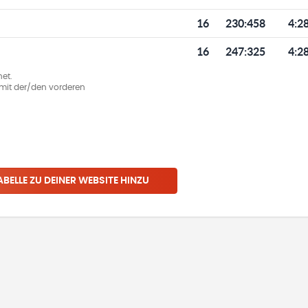
16
230
:
458
4:2
16
247
:
325
4:2
et.
ie mit der/den vorderen
ABELLE ZU DEINER WEBSITE HINZU