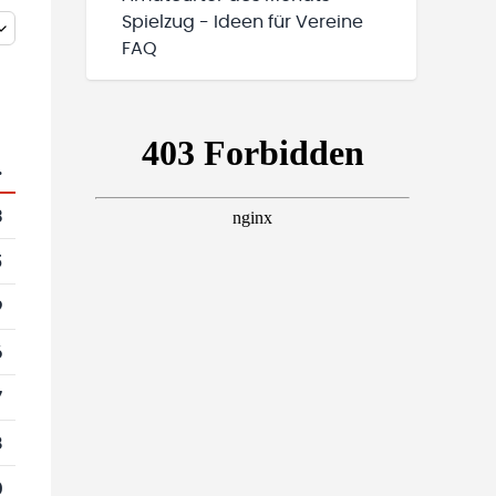
Spielzug - Ideen für Vereine
FAQ
.
3
5
9
6
7
8
0