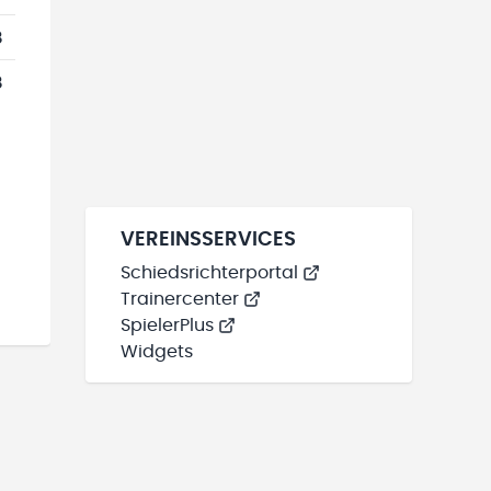
8
8
VEREINSSERVICES
Schiedsrichterportal
Trainercenter
SpielerPlus
Widgets