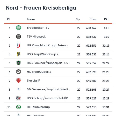
Nord - Frauen Kreisoberliga
Pl.
Team
Sp.
Tore
Pkt.
Team-Logo
Tabelle mit Vereinsplatzierungen, Spielen, Toren und Punkten
1
22
638
:
467
41:3
Bredstedter TSV
2
22
638
:
537
35:9
TSV Mildstedt
3
22
612
:
551
31:13
HG Owschlag-Kropp-Tetenhusen 2
4
22
588
:
532
28:16
HSG Tarp/Wanderup 2
5
22
585
:
557
22:22
HSG Fockbek/Nübbel/Alt Duvenstedt 2
6
22
602
:
598
21:23
HC Treia/Jübek 2
7
22
545
:
589
21:23
Slesvig IF
8
22
522
:
608
17:27
SG Oeversee/Jarplund-Weding
9
22
559
:
627
15:29
HSG Schülp/Westerrönfeld/Rendsburg 2
10
22
572
:
610
13:31
HFF Munkbrarup
11
22
552
:
635
11:33
HSG Nordau