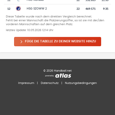
12
22
469
:
571
9:35
HSG SZOWW 2
Diese Tabelle wurde nach dem direkten Vergleich berechnet.
Fehlt bei einer Mannschaft die Platzierungsziffer, so ist sie mit der/den
vorderen Mannschaften auf dem gleichen Platz.
letztes Update:
10.05.2026 12:14 Uhr
FÜGE DIE TABELLE ZU DEINER WEBSITE HINZU
©
2026
Handball.net
Impressum
|
Datenschutz
|
Nutzungsbedingungen