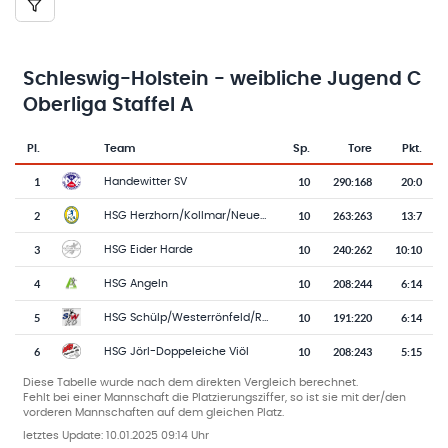
Schleswig-Holstein - weibliche Jugend C
Oberliga Staffel A
Pl.
Team
Sp.
Tore
Pkt.
Team-Logo
Tabelle mit Vereinsplatzierungen, Spielen, Toren und Punkten
1
10
290
:
168
20:0
Handewitter SV
2
10
263
:
263
13:7
HSG Herzhorn/Kollmar/Neuendorf
3
10
240
:
262
10:10
HSG Eider Harde
4
10
208
:
244
6:14
HSG Angeln
5
10
191
:
220
6:14
HSG Schülp/Westerrönfeld/Rendsburg 2
6
10
208
:
243
5:15
HSG Jörl-Doppeleiche Viöl
Diese Tabelle wurde nach dem direkten Vergleich berechnet.
Fehlt bei einer Mannschaft die Platzierungsziffer, so ist sie mit der/den
vorderen Mannschaften auf dem gleichen Platz.
letztes Update:
10.01.2025 09:14 Uhr