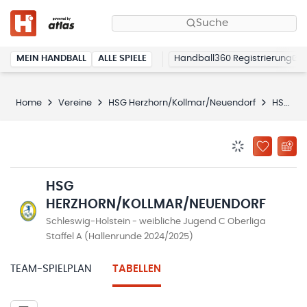
Suche
MEIN HANDBALL
ALLE SPIELE
Handball360 Registrierung
Home
Vereine
HSG Herzhorn/Kollmar/Neuendorf
HSG Herzhorn/Kollmar/Neuendorf
BENACHRICHTIG
ZU „MEINE
HSG
HERZHORN/KOLLMAR/NEUENDORF
Schleswig-Holstein - weibliche Jugend C Oberliga
Staffel A (Hallenrunde 2024/2025)
TEAM-SPIELPLAN
TABELLEN