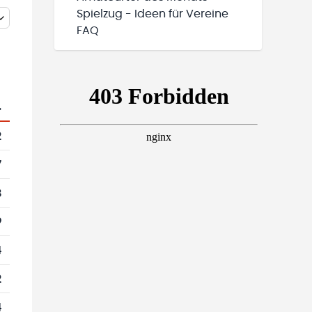
Spielzug - Ideen für Vereine
FAQ
.
2
7
8
9
4
2
4