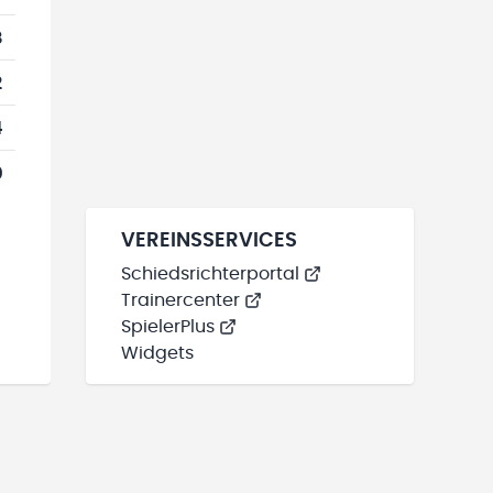
8
2
4
0
VEREINSSERVICES
Schiedsrichterportal
Trainercenter
SpielerPlus
Widgets