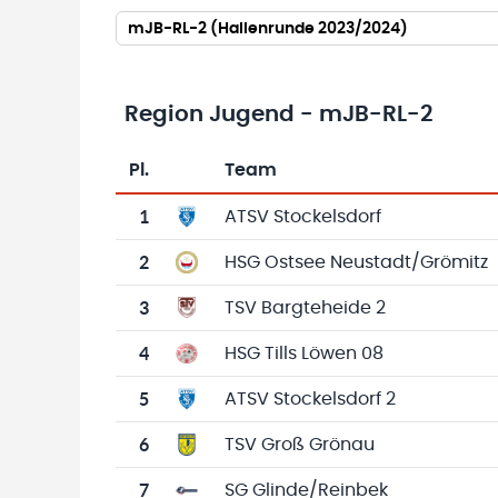
mJB-RL-2 (Hallenrunde 2023/2024)
Region Jugend - mJB-RL-2
Pl.
Team
Team-Logo
Tabelle mit Vereinsplatzierungen, Spielen, 
1
ATSV Stockelsdorf
2
HSG Ostsee Neustadt/Grömitz
3
TSV Bargteheide 2
4
HSG Tills Löwen 08
5
ATSV Stockelsdorf 2
6
TSV Groß Grönau
7
SG Glinde/Reinbek