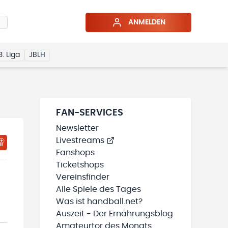
ANMELDEN
3. Liga
JBLH
FAN-SERVICES
Newsletter
Livestreams
HTIGUNGSSTATUS WIRD GELADEN
MEINE TEAMS“ HINZUFÜGEN
Fanshops
Ticketshops
Vereinsfinder
Alle Spiele des Tages
Was ist handball.net?
Auszeit - Der Ernährungsblog
Amateurtor des Monats