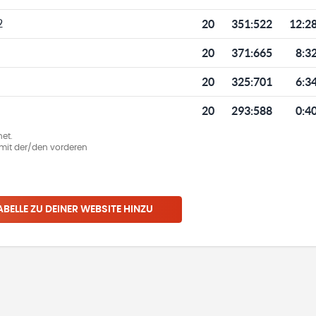
20
351
:
522
12:2
2
20
371
:
665
8:3
20
325
:
701
6:3
20
293
:
588
0:4
et.
ie mit der/den vorderen
ABELLE ZU DEINER WEBSITE HINZU