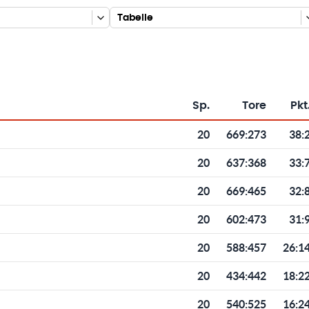
Tabelle
Sp.
Tore
Pkt
Toren und Punkten
20
669
:
273
38:
20
637
:
368
33:
20
669
:
465
32:
20
602
:
473
31:
20
588
:
457
26:1
20
434
:
442
18:2
20
540
:
525
16:2