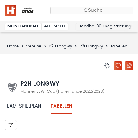
Suche
MEIN HANDBALL
ALLE SPIELE
Handball360 Registrierung
Home
Vereine
P2H Longwy
P2H Longwy
Tabellen
BENACHRICHTIG
ZU „MEINE
P2H LONGWY
Männer EEW-Cup (Hallenrunde 2022/2023)
TEAM-SPIELPLAN
TABELLEN