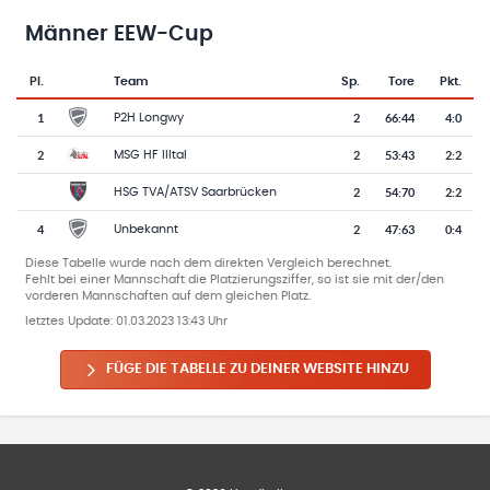
Männer EEW-Cup
Pl.
Team
Sp.
Tore
Pkt.
Team-Logo
Tabelle mit Vereinsplatzierungen, Spielen, Toren und Punkten
1
2
66
:
44
4:0
P2H Longwy
2
2
53
:
43
2:2
MSG HF Illtal
2
54
:
70
2:2
HSG TVA/ATSV Saarbrücken
4
2
47
:
63
0:4
Unbekannt
Diese Tabelle wurde nach dem direkten Vergleich berechnet.
Fehlt bei einer Mannschaft die Platzierungsziffer, so ist sie mit der/den
vorderen Mannschaften auf dem gleichen Platz.
letztes Update:
01.03.2023 13:43 Uhr
FÜGE DIE TABELLE ZU DEINER WEBSITE HINZU