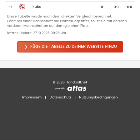
11
0
0
:
0
0:0
Kuba
Diese Tabelle wurde nach dem direkten Vergleich berechnet.
Fehlt bei einer Mannschaft die Platzierungsziffer, so ist sie mit der/den
vorderen Mannschaften auf dem gleichen Platz.
letztes Update:
27.10.2025 09:28 Uhr
FÜGE DIE TABELLE ZU DEINER WEBSITE HINZU
©
2026
Handball.net
Impressum
|
Datenschutz
|
Nutzungsbedingungen