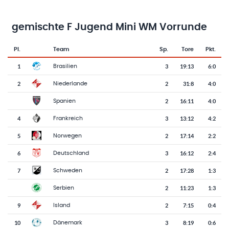
gemischte F Jugend Mini WM Vorrunde
Pl.
Team
Sp.
Tore
Pkt.
Team-Logo
Tabelle mit Vereinsplatzierungen, Spielen, Toren und Punkten
1
3
19
:
13
6:0
Brasilien
2
2
31
:
8
4:0
Niederlande
2
16
:
11
4:0
Spanien
4
3
13
:
12
4:2
Frankreich
5
2
17
:
14
2:2
Norwegen
6
3
16
:
12
2:4
Deutschland
7
2
17
:
28
1:3
Schweden
2
11
:
23
1:3
Serbien
9
2
7
:
15
0:4
Island
10
3
8
:
19
0:6
Dänemark