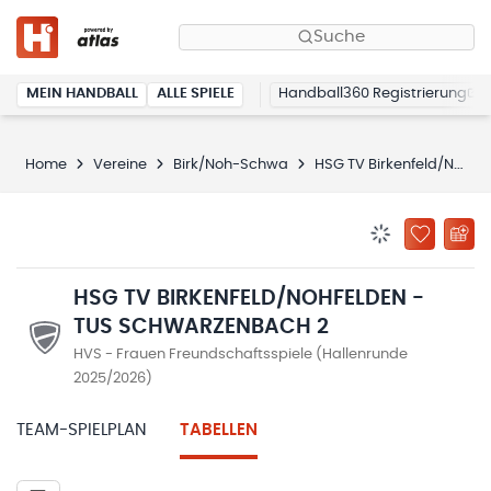
Suche
MEIN HANDBALL
ALLE SPIELE
Handball360 Registrierung
Home
Vereine
Birk/Noh-Schwa
HSG TV Birkenfeld/Nohfelden - TuS Schwarzenbach 2
BENACHRICHTIG
ZU „MEINE
HSG TV BIRKENFELD/NOHFELDEN -
TUS SCHWARZENBACH 2
HVS - Frauen Freundschaftsspiele (Hallenrunde
2025/2026)
TEAM-SPIELPLAN
TABELLEN