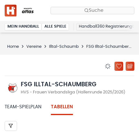
Suche
MEIN HANDBALL
ALLE SPIELE
Handball360 Registrierung
Home
Vereine
Illtal-Schaumb
FSG Illtal-Schaumberg
BENACHRICHTIG
ZU „MEINE
FSG ILLTAL-SCHAUMBERG
HVS - Frauen Verbandsliga (Hallenrunde 2025/2026)
TEAM-SPIELPLAN
TABELLEN