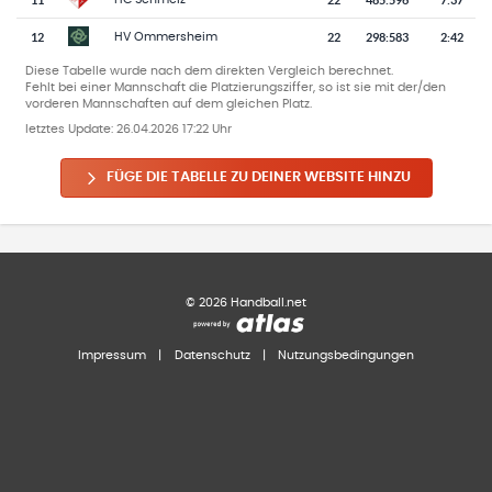
12
22
298
:
583
2:42
HV Ommersheim
Diese Tabelle wurde nach dem direkten Vergleich berechnet.
Fehlt bei einer Mannschaft die Platzierungsziffer, so ist sie mit der/den
vorderen Mannschaften auf dem gleichen Platz.
letztes Update:
26.04.2026 17:22 Uhr
FÜGE DIE TABELLE ZU DEINER WEBSITE HINZU
©
2026
Handball.net
Impressum
|
Datenschutz
|
Nutzungsbedingungen