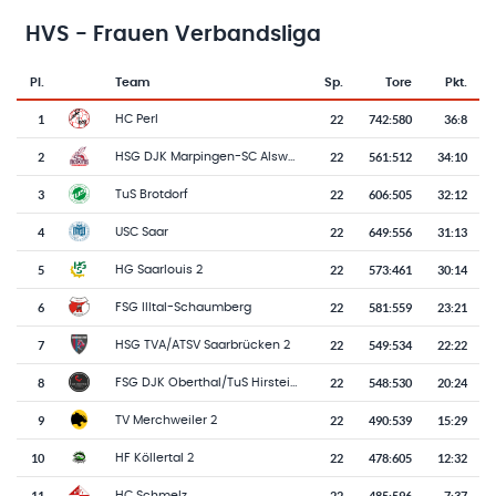
HVS - Frauen Verbandsliga
Pl.
Team
Sp.
Tore
Pkt.
Team-Logo
Tabelle mit Vereinsplatzierungen, Spielen, Toren und Punkten
1
22
742
:
580
36:8
HC Perl
2
22
561
:
512
34:10
HSG DJK Marpingen-SC Alsweiler 3
3
22
606
:
505
32:12
TuS Brotdorf
4
22
649
:
556
31:13
USC Saar
5
22
573
:
461
30:14
HG Saarlouis 2
6
22
581
:
559
23:21
FSG Illtal-Schaumberg
7
22
549
:
534
22:22
HSG TVA/ATSV Saarbrücken 2
8
22
548
:
530
20:24
FSG DJK Oberthal/TuS Hirstein 2
9
22
490
:
539
15:29
TV Merchweiler 2
10
22
478
:
605
12:32
HF Köllertal 2
11
22
485
:
596
7:37
HC Schmelz