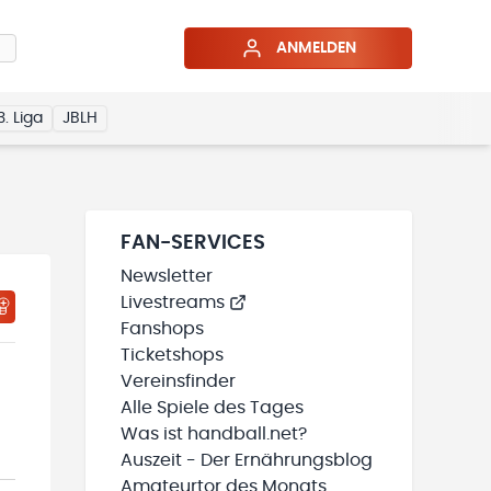
ANMELDEN
3. Liga
JBLH
FAN-SERVICES
Newsletter
Livestreams
HTIGUNGSSTATUS WIRD GELADEN
MEINE TEAMS“ HINZUFÜGEN
Fanshops
Ticketshops
Vereinsfinder
Alle Spiele des Tages
Was ist handball.net?
Auszeit - Der Ernährungsblog
Amateurtor des Monats