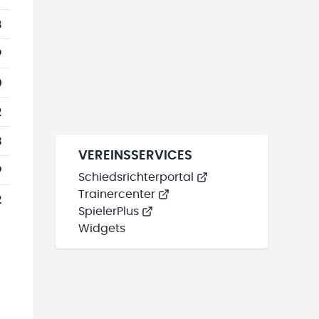
8
9
0
2
3
VEREINSSERVICES
9
Schiedsrichterportal
Trainercenter
2
SpielerPlus
Widgets