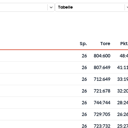
Tabelle
Sp.
Tore
Pkt
Toren und Punkten
26
804
:
600
48:
26
807
:
649
41:1
26
712
:
649
33:1
26
721
:
678
32:2
26
744
:
744
28:2
26
729
:
705
26:2
26
723
:
732
25:2