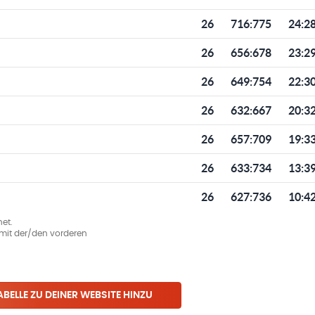
26
716
:
775
24:2
26
656
:
678
23:2
26
649
:
754
22:3
26
632
:
667
20:3
26
657
:
709
19:3
26
633
:
734
13:3
26
627
:
736
10:4
et.
ie mit der/den vorderen
ABELLE ZU DEINER WEBSITE HINZU