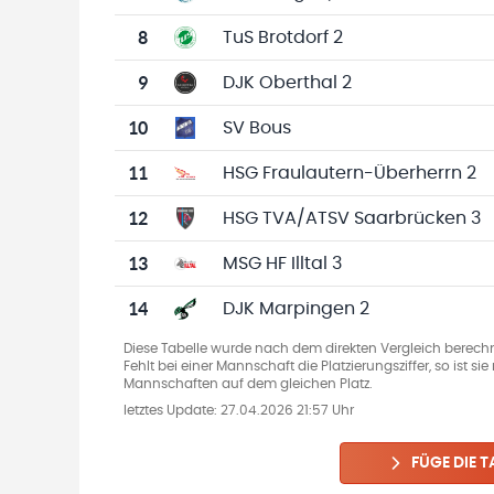
8
TuS Brotdorf 2
9
DJK Oberthal 2
10
SV Bous
11
HSG Fraulautern-Überherrn 2
12
HSG TVA/ATSV Saarbrücken 3
13
MSG HF Illtal 3
14
DJK Marpingen 2
Diese Tabelle wurde nach dem direkten Vergleich berechn
Fehlt bei einer Mannschaft die Platzierungsziffer, so ist s
Mannschaften auf dem gleichen Platz.
letztes Update:
27.04.2026 21:57 Uhr
FÜGE DIE T