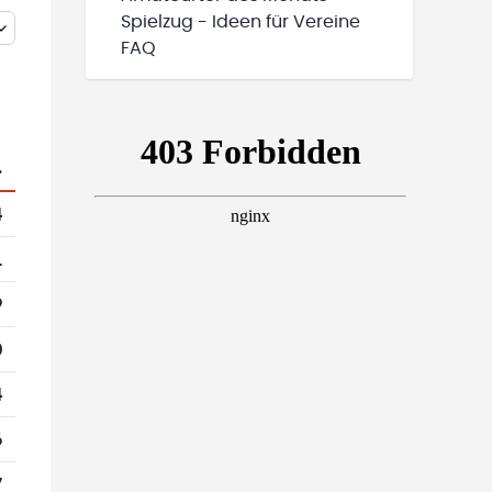
Spielzug - Ideen für Vereine
FAQ
.
4
1
9
0
4
6
7