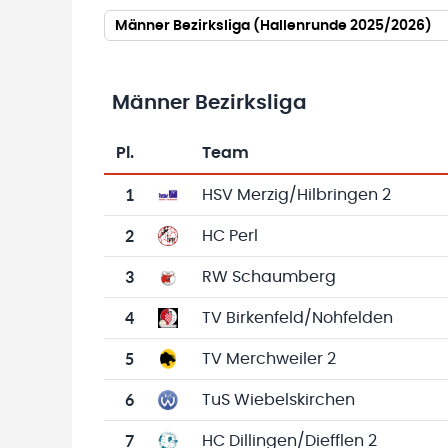
Männer Bezirksliga (Hallenrunde 2025/2026)
Männer Bezirksliga
Pl.
Team
Team-Logo
Tabelle mit Vereinsplatzierungen, Spielen, 
1
HSV Merzig/Hilbringen 2
2
HC Perl
3
RW Schaumberg
4
TV Birkenfeld/Nohfelden
5
TV Merchweiler 2
6
TuS Wiebelskirchen
7
HC Dillingen/Diefflen 2