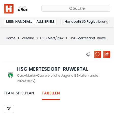
Suche
MEIN HANDBALL
ALLE SPIELE
Handball360 Registrierung
Home
Vereine
HSG Mert/Ruw
HSG Mertesdorf-Ruwertal
BENACHRICHTIG
ZU „MEINE
HSG MERTESDORF-RUWERTAL
Cap-Markt-Cup weibliche Jugend E (Hallenrunde
2024/2025)
TEAM-SPIELPLAN
TABELLEN