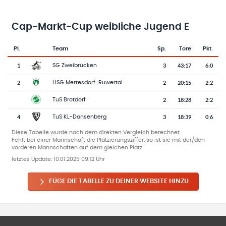
Cap-Markt-Cup weibliche Jugend E
Pl.
Team
Sp.
Tore
Pkt.
Team-Logo
Tabelle mit Vereinsplatzierungen, Spielen, Toren und Punkten
1
3
43
:
17
6:0
SG Zweibrücken
2
2
20
:
15
2:2
HSG Mertesdorf-Ruwertal
2
18
:
28
2:2
TuS Brotdorf
4
3
18
:
39
0:6
TuS KL-Dansenberg
Diese Tabelle wurde nach dem direkten Vergleich berechnet.
Fehlt bei einer Mannschaft die Platzierungsziffer, so ist sie mit der/den
vorderen Mannschaften auf dem gleichen Platz.
letztes Update:
10.01.2025 09:12 Uhr
FÜGE DIE TABELLE ZU DEINER WEBSITE HINZU