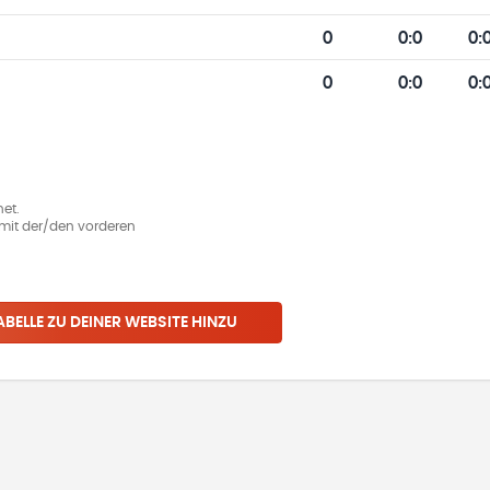
0
0
:
0
0:
0
0
:
0
0:
et.
ie mit der/den vorderen
ABELLE ZU DEINER WEBSITE HINZU