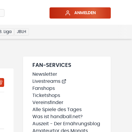
ANMELDEN
3. Liga
JBLH
FAN-SERVICES
Newsletter
Livestreams
HTIGUNGSSTATUS WIRD GELADEN
MEINE TEAMS“ HINZUFÜGEN
Fanshops
Ticketshops
Vereinsfinder
Alle Spiele des Tages
Was ist handball.net?
Auszeit - Der Ernährungsblog
Amateurtor des Monats