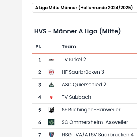
A Liga Mitte Männer (Hallenrunde 2024/2025)
HVS - Männer A Liga (Mitte)
Pl.
Team
Team-Logo
Tabelle mit Vereinsplatzierungen, Spielen, 
1
TV Kirkel 2
2
HF Saarbrücken 3
3
ASC Quierschied 2
4
TV Sulzbach
5
SF Rilchingen-Hanweiler
6
SG Ommersheim-Assweiler
7
HSG TVA/ATSV Saarbrücken 4