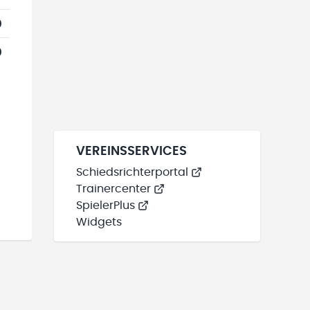
0
0
VEREINSSERVICES
Schiedsrichterportal
Trainercenter
SpielerPlus
Widgets