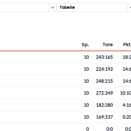
Tabelle
Sp.
Tore
Pkt
Toren und Punkten
10
243
:
165
18:
10
224
:
192
14:
10
248
:
215
14:
10
272
:
249
10:1
10
182
:
280
4:1
10
169
:
237
0:2
0
0
:
0
0: