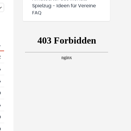
Spielzug - Ideen für Vereine
FAQ
.
2
6
6
0
6
0
0