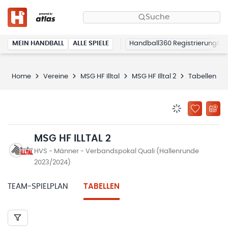
Suche
MEIN HANDBALL
ALLE SPIELE
Handball360 Registrierung
Home
Vereine
MSG HF Illtal
MSG HF Illtal 2
Tabellen
BENACHRICHTIG
ZU „MEINE
MSG HF ILLTAL 2
HVS - Männer - Verbandspokal Quali (Hallenrunde
2023/2024)
TEAM-SPIELPLAN
TABELLEN