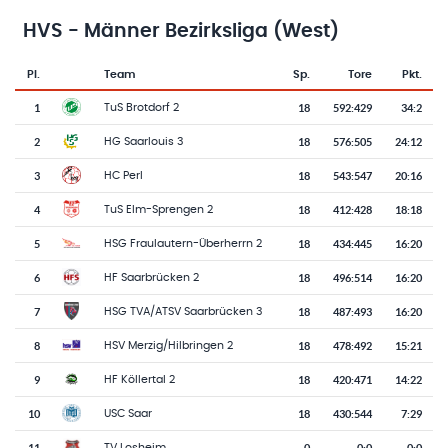
HVS - Männer Bezirksliga (West)
Pl.
Team
Sp.
Tore
Pkt.
Team-Logo
Tabelle mit Vereinsplatzierungen, Spielen, Toren und Punkten
1
18
592
:
429
34:2
TuS Brotdorf 2
2
18
576
:
505
24:12
HG Saarlouis 3
3
18
543
:
547
20:16
HC Perl
4
18
412
:
428
18:18
TuS Elm-Sprengen 2
5
18
434
:
445
16:20
HSG Fraulautern-Überherrn 2
6
18
496
:
514
16:20
HF Saarbrücken 2
7
18
487
:
493
16:20
HSG TVA/ATSV Saarbrücken 3
8
18
478
:
492
15:21
HSV Merzig/Hilbringen 2
9
18
420
:
471
14:22
HF Köllertal 2
10
18
430
:
544
7:29
USC Saar
11
0
0
:
0
0:0
TV Losheim