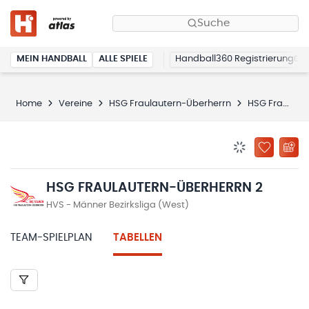
Suche
MEIN HANDBALL
ALLE SPIELE
Handball360 Registrierung
Home
Vereine
HSG Fraulautern-Überherrn
HSG Fraulautern-Überherrn 2
BENACHRICHTIG
ZU „MEINE
HSG FRAULAUTERN-ÜBERHERRN 2
HVS - Männer Bezirksliga (West)
TEAM-SPIELPLAN
TABELLEN