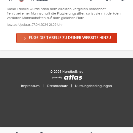
Diese Tabelle wurde nach dem direkten Vergleich berechnet.
Fehlt bei einer Mannschaft die Platzierungsziffer, so ist sie mit der/den
vorderen Mannschaften auf dem gleichen Platz.
letztes Update:
27.04.2024 21:29 Uhr
FÜGE DIE TABELLE ZU DEINER WEBSITE HINZU
©
2026
Handball.net
Impressum
|
Datenschutz
|
Nutzungsbedingungen