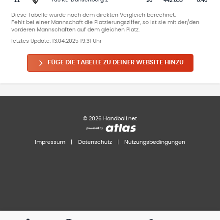
Diese Tabelle wurde nach dem direkten Vergleich berechnet.
Fehlt bei einer Mannschaft die Platzierungsziffer, so ist sie mit der/den
vorderen Mannschaften auf dem gleichen Platz.
letztes Update:
13.04.2025 19:31 Uhr
FÜGE DIE TABELLE ZU DEINER WEBSITE HINZU
©
2026
Handball.net
Impressum
|
Datenschutz
|
Nutzungsbedingungen