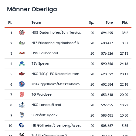
Männer Oberliga
Pl.
Team
Sp.
Tore
Pkt.
Team-Logo
Tabelle mit Vereinsplatzierungen, Spielen, Toren und Punkten
1
20
694
:
495
38:2
HSG Dudenhofen/Schifferstadt
2
20
633
:
477
33:7
HLZ Friesenheim/Hochdorf 3
3
20
576
:
526
27:13
HSG Eckbachtal
4
20
590
:
556
24:16
TSV Speyer
5
20
623
:
592
23:17
HSG TSG/1. FC Kaiserslautern
6
20
602
:
584
22:18
MSG Iggelheim/Meckenheim
7
20
653
:
618
20:20
TG Waldsee
8
20
597
:
655
18:22
HSG Landau/Land
9
20
588
:
681
10:30
Südpfalz Tiger 2
10
20
508
:
667
5:35
HR Göllheim/Eisenberg/Asselheim/Kindenheim
11
20
442
:
655
0:40
TuS KL-Dansenberg 2