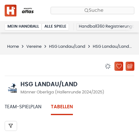
Suche
MEIN HANDBALL
ALLE SPIELE
Handball360 Registrierung
Home
Vereine
HSG Landau/Land
HSG Landau/Land
T
BENACHRICHTIG
ZU „MEINE
HSG LANDAU/LAND
Männer Oberliga (Hallenrunde 2024/2025)
TEAM-SPIELPLAN
TABELLEN