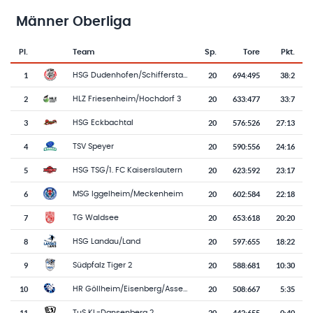
Männer Oberliga
Pl.
Team
Sp.
Tore
Pkt.
Team-Logo
Tabelle mit Vereinsplatzierungen, Spielen, Toren und Punkten
1
20
694
:
495
38:2
HSG Dudenhofen/Schifferstadt
2
20
633
:
477
33:7
HLZ Friesenheim/Hochdorf 3
3
20
576
:
526
27:13
HSG Eckbachtal
4
20
590
:
556
24:16
TSV Speyer
5
20
623
:
592
23:17
HSG TSG/1. FC Kaiserslautern
6
20
602
:
584
22:18
MSG Iggelheim/Meckenheim
7
20
653
:
618
20:20
TG Waldsee
8
20
597
:
655
18:22
HSG Landau/Land
9
20
588
:
681
10:30
Südpfalz Tiger 2
10
20
508
:
667
5:35
HR Göllheim/Eisenberg/Asselheim/Kindenheim
11
20
442
:
655
0:40
TuS KL-Dansenberg 2