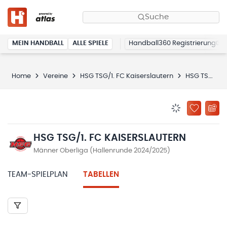
Suche
MEIN HANDBALL
ALLE SPIELE
Handball360 Registrierung
Home
Vereine
HSG TSG/1. FC Kaiserslautern
HSG TSG/1. FC Kaiserslautern
BENACHRICHTIG
ZU „MEINE
HSG TSG/1. FC KAISERSLAUTERN
Männer Oberliga (Hallenrunde 2024/2025)
TEAM-SPIELPLAN
TABELLEN