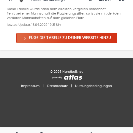
Diese Tabelle wurde nach dem direkten Vergleich berechnet.
Fehlt bei einer Mannschaft die Platzierungsziffer, so ist sie mit der/den
vorderen Mannschaften auf dem gleichen Platz.
letztes Update:
13.04.2025 19:31 Uhr
FÜGE DIE TABELLE ZU DEINER WEBSITE HINZU
©
2026
Handball.net
Impressum
|
Datenschutz
|
Nutzungsbedingungen