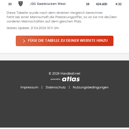
10
18
424
:
600
4:32
JSG Saarbrücken West
Diese Tabelle wurde nach dem direkten Vergleich berechnet.
Fehlt bei einer Mannschaft die Platzierungsziffer, so ist sie mit der/den
vorderen Mannschaften auf dem gleichen Platz.
letztes Update:
21.04.2024 16:11 Uhr
FÜGE DIE TABELLE ZU DEINER WEBSITE HINZU
©
2026
Handball.net
Impressum
|
Datenschutz
|
Nutzungsbedingungen