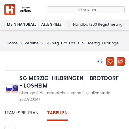
Suche
MEIN HANDBALL
ALLE SPIELE
Handball360 Registrierung
Home
Vereine
SG Mzg-Bro-Los
SG Merzig-Hilbringen - Brotdorf - Losheim
BENACHRICHTIG
ZU „MEINE
SG MERZIG-HILBRINGEN - BROTDORF
- LOSHEIM
Oberliga RPS - männliche Jugend C (Hallenrunde
2023/2024)
TEAM-SPIELPLAN
TABELLEN