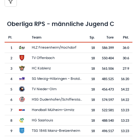
Oberliga RPS - männliche Jugend C
Pl.
Team
Sp.
Tore
Pkt.
Team-Logo
Tabelle mit Vereinsplatzierungen, Spielen, Toren und Punkten
1
18
586
:
399
36:0
HLZ Friesenheim/Hochdorf
2
18
550
:
404
30:6
TV Offenbach
3
18
561
:
506
27:9
HC Koblenz
4
18
485
:
525
16:20
SG Merzig-Hilbringen - Brotdorf - Losheim
5
18
456
:
473
14:22
TV Nieder-Olm
6
18
574
:
597
14:22
HSG Dudenhofen/Schifferstadt
7
18
522
:
581
13:23
Handball Mülheim-Urmitz
8
18
488
:
540
13:23
HG Saarlouis
9
18
496
:
517
13:23
TSG 1846 Mainz-Bretzenheim