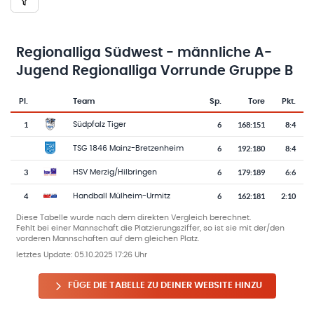
Regionalliga Südwest - männliche A-
Jugend Regionalliga Vorrunde Gruppe B
Pl.
Team
Sp.
Tore
Pkt.
Team-Logo
Tabelle mit Vereinsplatzierungen, Spielen, Toren und Punkten
1
6
168
:
151
8:4
Südpfalz Tiger
6
192
:
180
8:4
TSG 1846 Mainz-Bretzenheim
3
6
179
:
189
6:6
HSV Merzig/Hilbringen
4
6
162
:
181
2:10
Handball Mülheim-Urmitz
Diese Tabelle wurde nach dem direkten Vergleich berechnet.
Fehlt bei einer Mannschaft die Platzierungsziffer, so ist sie mit der/den
vorderen Mannschaften auf dem gleichen Platz.
letztes Update:
05.10.2025 17:26 Uhr
FÜGE DIE TABELLE ZU DEINER WEBSITE HINZU