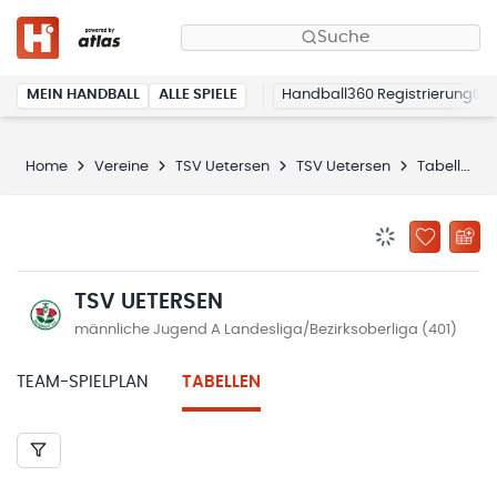
Suche
MEIN HANDBALL
ALLE SPIELE
Handball360 Registrierung
Home
Vereine
TSV Uetersen
TSV Uetersen
Tabellen
BENACHRICHTIG
ZU „MEINE
TSV UETERSEN
männliche Jugend A Landesliga/Bezirksoberliga (401)
TEAM-SPIELPLAN
TABELLEN