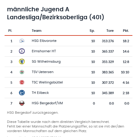
männliche Jugend A
Landesliga/Bezirksoberliga (401)
Pl.
Team
Sp.
Tore
Pkt.
Team-Logo
Tabelle mit Vereinsplatzierungen, Spielen, Toren und Punkten
1
10
313
:
276
18:2
HSG Elbvororte
2
10
365
:
337
14:6
Elmshorner HT
3
10
355
:
329
12:8
SG Wilhelmsburg
4
10
383
:
365
10:10
TSV Uetersen
5
10
307
:
372
4:16
TSC Wellingsbüttel
6
10
345
:
389
2:18
TH Eilbeck
7
0
0
:
0
0:0
HSG Bergedorf/VM
HSG Bergedorf zurückgezogen.
Diese Tabelle wurde nach dem direkten Vergleich berechnet.
Fehlt bei einer Mannschaft die Platzierungsziffer, so ist sie mit der/den
vorderen Mannschaften auf dem gleichen Platz.