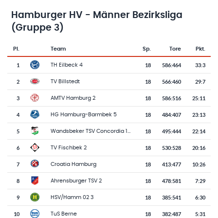
Hamburger HV - Männer Bezirksliga
(Gruppe 3)
Pl.
Team
Sp.
Tore
Pkt.
Team-Logo
Tabelle mit Vereinsplatzierungen, Spielen, Toren und Punkten
1
18
586
:
464
33:3
TH Eilbeck 4
2
18
566
:
460
29:7
TV Billstedt
3
18
586
:
516
25:11
AMTV Hamburg 2
4
18
484
:
407
23:13
HG Hamburg-Barmbek 5
5
18
495
:
444
22:14
Wandsbeker TSV Concordia 1881
6
18
530
:
528
20:16
TV Fischbek 2
7
18
413
:
477
10:26
Croatia Hamburg
8
18
478
:
581
7:29
Ahrensburger TSV 2
9
18
385
:
541
6:30
HSV/Hamm 02 3
10
18
382
:
487
5:31
TuS Berne