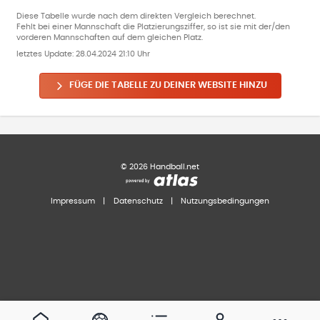
Diese Tabelle wurde nach dem direkten Vergleich berechnet.
Fehlt bei einer Mannschaft die Platzierungsziffer, so ist sie mit der/den
vorderen Mannschaften auf dem gleichen Platz.
letztes Update:
28.04.2024 21:10 Uhr
FÜGE DIE TABELLE ZU DEINER WEBSITE HINZU
©
2026
Handball.net
Impressum
|
Datenschutz
|
Nutzungsbedingungen