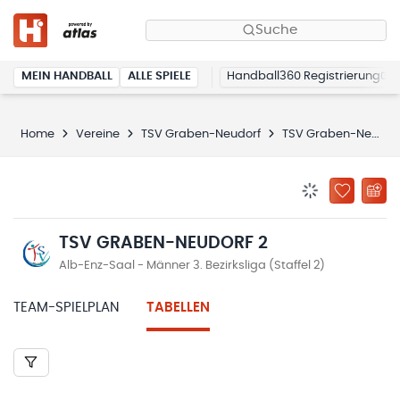
Suche
MEIN HANDBALL
ALLE SPIELE
Handball360 Registrierung
Home
Vereine
TSV Graben-Neudorf
TSV Graben-Neudorf 2
BENACHRICHTIG
ZU „MEINE
TSV GRABEN-NEUDORF 2
Alb-Enz-Saal - Männer 3. Bezirksliga (Staffel 2)
TEAM-SPIELPLAN
TABELLEN