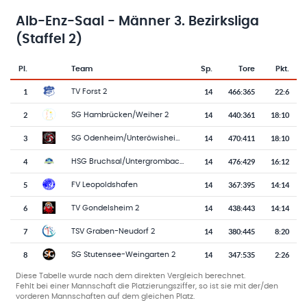
Alb-Enz-Saal - Männer 3. Bezirksliga
(Staffel 2)
Pl.
Team
Sp.
Tore
Pkt.
Team-Logo
Tabelle mit Vereinsplatzierungen, Spielen, Toren und Punkten
1
14
466
:
365
22:6
TV Forst 2
2
14
440
:
361
18:10
SG Hambrücken/Weiher 2
3
14
470
:
411
18:10
SG Odenheim/Unteröwisheim 2
4
14
476
:
429
16:12
HSG Bruchsal/Untergrombach 2
5
14
367
:
395
14:14
FV Leopoldshafen
6
14
438
:
443
14:14
TV Gondelsheim 2
7
14
380
:
445
8:20
TSV Graben-Neudorf 2
8
14
347
:
535
2:26
SG Stutensee-Weingarten 2
Diese Tabelle wurde nach dem direkten Vergleich berechnet.
Fehlt bei einer Mannschaft die Platzierungsziffer, so ist sie mit der/den
vorderen Mannschaften auf dem gleichen Platz.