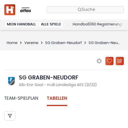
Suche
MEIN HANDBALL
ALLE SPIELE
Handball360 Registrierung
Home
Vereine
SG Graben-Neudorf
SG Graben-Neudorf
BENACHRICHTIG
ZU „MEINE
SG GRABEN-NEUDORF
Alb-Enz-Saal - mJB Landesliga AES (21/22)
TEAM-SPIELPLAN
TABELLEN