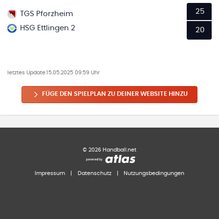
25
TGS Pforzheim
HSG Ettlingen 2
20
letztes Update:
15.05.2025 09:59 Uhr
FÜGE DEN SPIELPLAN ZU DEINER WEBSITE HINZU
©
2026
Handball.net
Impressum
|
Datenschutz
|
Nutzungsbedingungen