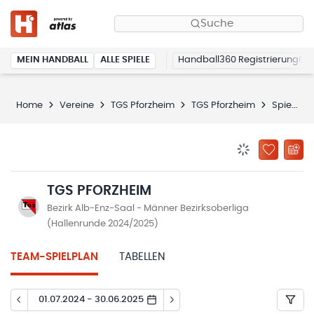
Suche
MEIN HANDBALL
ALLE SPIELE
Handball360 Registrierung
Home
Vereine
TGS Pforzheim
TGS Pforzheim
Spielplan
BENACHRICHTIG
ZU „MEINE
TGS PFORZHEIM
Bezirk Alb-Enz-Saal - Männer Bezirksoberliga
(Hallenrunde 2024/2025)
TEAM-SPIELPLAN
TABELLEN
01.07.2024 - 30.06.2025