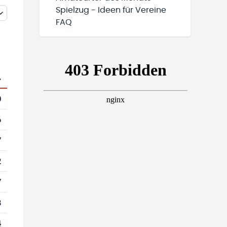
Spielzug - Ideen für Vereine
FAQ
.
0
6
7
2
7
8
4