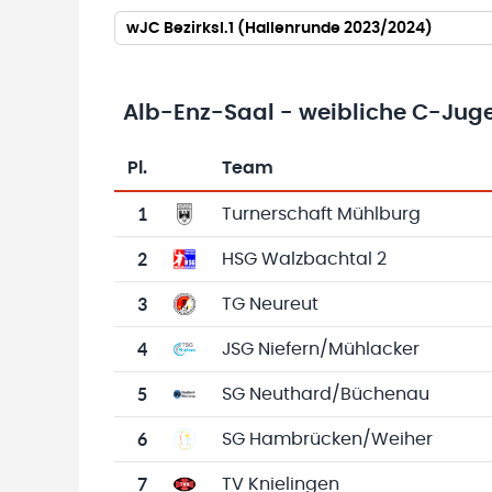
wJC Bezirksl.1 (Hallenrunde 2023/2024)
Alb-Enz-Saal - weibliche C-Jugen
Pl.
Team
Team-Logo
Tabelle mit Vereinsplatzierungen, Spielen, 
1
Turnerschaft Mühlburg
2
HSG Walzbachtal 2
3
TG Neureut
4
JSG Niefern/Mühlacker
5
SG Neuthard/Büchenau
6
SG Hambrücken/Weiher
7
TV Knielingen