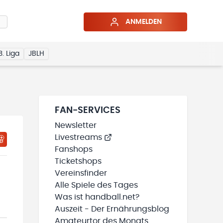
ANMELDEN
3. Liga
JBLH
FAN-SERVICES
Newsletter
Livestreams
HTIGUNGSSTATUS WIRD GELADEN
MEINE TEAMS“ HINZUFÜGEN
Fanshops
Ticketshops
Vereinsfinder
Alle Spiele des Tages
Was ist handball.net?
Auszeit - Der Ernährungsblog
Amateurtor des Monats