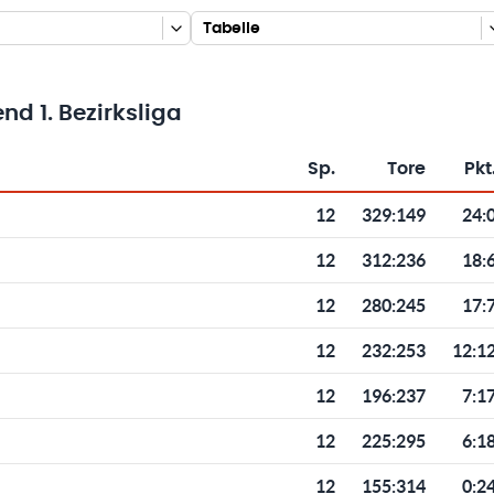
Tabelle
d 1. Bezirksliga
Sp.
Tore
Pkt
Toren und Punkten
12
329
:
149
24:
12
312
:
236
18:
12
280
:
245
17:
12
232
:
253
12:1
12
196
:
237
7:1
12
225
:
295
6:1
12
155
:
314
0:2