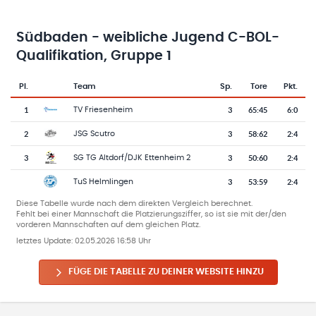
Südbaden - weibliche Jugend C-BOL-
Qualifikation, Gruppe 1
Pl.
Team
Sp.
Tore
Pkt.
Team-Logo
Tabelle mit Vereinsplatzierungen, Spielen, Toren und Punkten
1
3
65
:
45
6:0
TV Friesenheim
2
3
58
:
62
2:4
JSG Scutro
3
3
50
:
60
2:4
SG TG Altdorf/DJK Ettenheim 2
3
53
:
59
2:4
TuS Helmlingen
Diese Tabelle wurde nach dem direkten Vergleich berechnet.
Fehlt bei einer Mannschaft die Platzierungsziffer, so ist sie mit der/den
vorderen Mannschaften auf dem gleichen Platz.
letztes Update:
02.05.2026 16:58 Uhr
FÜGE DIE TABELLE ZU DEINER WEBSITE HINZU