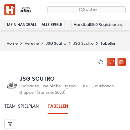
Suche
MEIN HANDBALL
ALLE SPIELE
Handball360 Registrierung
Home
Vereine
JSG Scutro
JSG Scutro
Tabellen
BENACHRICHTIG
ZU „MEINE
JSG SCUTRO
Südbaden - weibliche Jugend C-BOL-Qualifikation,
Gruppe 1 (Sommer 2026)
TEAM-SPIELPLAN
TABELLEN