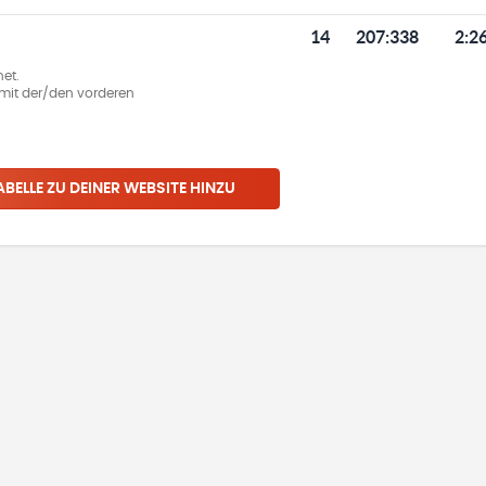
14
207
:
338
2:2
et.
ie mit der/den vorderen
ABELLE ZU DEINER WEBSITE HINZU