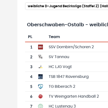
weibliche D-Jugend Bezirksliga (Staffel 2) (H
Oberschwaben-Ostalb - weibliche
Pl.
Team
Team-Logo
Tabelle mit Vereinsplatzierungen, Spielen, 
1
SSV Dornbirn/Schoren 2
2
SV Tannau
3
HC LJG Vogt
4
TSB 1847 Ravensburg
5
TG Biberach 2
6
TV Weingarten Handball 2
7
HC Lustenau 3