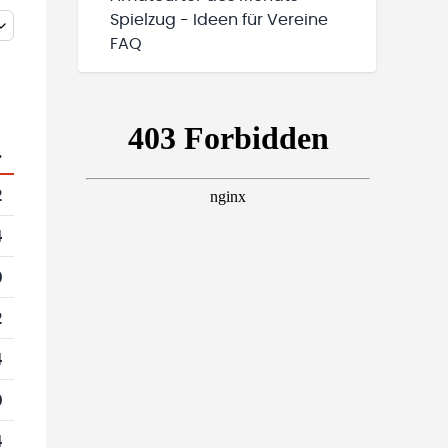
Spielzug - Ideen für Vereine
FAQ
.
2
4
0
2
4
0
4