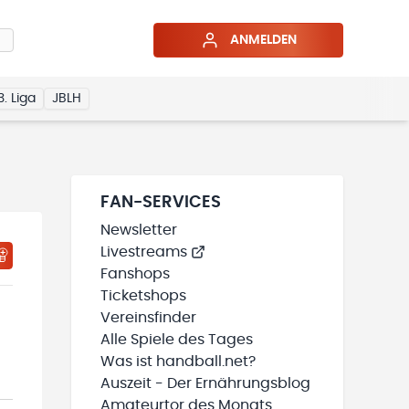
ANMELDEN
3. Liga
JBLH
FAN-SERVICES
Newsletter
Livestreams
HTIGUNGSSTATUS WIRD GELADEN
MEINE TEAMS“ HINZUFÜGEN
Fanshops
Ticketshops
Vereinsfinder
Alle Spiele des Tages
Was ist handball.net?
Auszeit - Der Ernährungsblog
Amateurtor des Monats