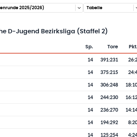
allenrunde 2025/2026)
Tabelle
 D-Jugend Bezirksliga (Staffel 2)
Sp.
Tore
Pkt
Toren und Punkten
14
391
:
231
26:
14
375
:
215
24:
14
306
:
248
18:1
14
244
:
230
16:1
14
236
:
270
14:1
14
194
:
292
8:2
14
125
:
254
4:2