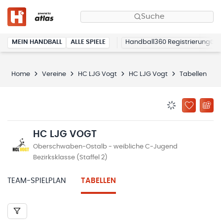
Suche
MEIN HANDBALL
ALLE SPIELE
Handball360 Registrierung
Home
Vereine
HC LJG Vogt
HC LJG Vogt
Tabellen
BENACHRICHTIG
ZU „MEINE
HC LJG VOGT
Oberschwaben-Ostalb - weibliche C-Jugend
Bezirksklasse (Staffel 2)
TEAM-SPIELPLAN
TABELLEN