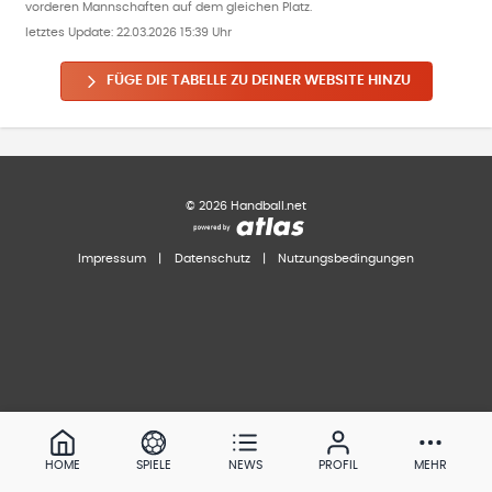
vorderen Mannschaften auf dem gleichen Platz.
letztes Update:
22.03.2026 15:39 Uhr
FÜGE DIE TABELLE ZU DEINER WEBSITE HINZU
©
2026
Handball.net
Impressum
|
Datenschutz
|
Nutzungsbedingungen
HOME
SPIELE
NEWS
PROFIL
MEHR