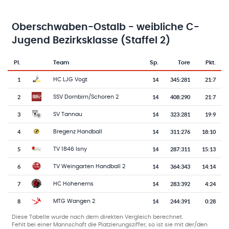
Oberschwaben-Ostalb - weibliche C-
Jugend Bezirksklasse (Staffel 2)
Pl.
Team
Sp.
Tore
Pkt.
Team-Logo
Tabelle mit Vereinsplatzierungen, Spielen, Toren und Punkten
1
14
345
:
281
21:7
HC LJG Vogt
2
14
408
:
290
21:7
SSV Dornbirn/Schoren 2
3
14
323
:
281
19:9
SV Tannau
4
14
311
:
276
18:10
Bregenz Handball
5
14
287
:
311
15:13
TV 1846 Isny
6
14
364
:
343
14:14
TV Weingarten Handball 2
7
14
283
:
392
4:24
HC Hohenems
8
14
244
:
391
0:28
MTG Wangen 2
Diese Tabelle wurde nach dem direkten Vergleich berechnet.
Fehlt bei einer Mannschaft die Platzierungsziffer, so ist sie mit der/den