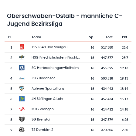
Oberschwaben-Ostalb - männliche C-
Jugend Bezirksliga
Pl.
Team
Sp.
Tore
Pkt.
Team-Logo
Tabelle mit Vereinsplatzierungen, Spielen, Toren und Punkten
1
16
517
:
380
26:6
TSV 1848 Bad Saulgau
2
16
447
:
377
25:7
HSG Friedrichshafen-Fischbach
3
16
455
:
395
19:13
SG Herbrechtingen-Bolheim
4
16
503
:
518
19:13
JSG Bodensee
5
16
434
:
443
18:14
Aalener Sportallianz
6
16
457
:
434
15:17
JH Söflingen & Lehr
7
16
414
:
412
14:18
MTG Wangen
8
16
347
:
379
6:26
SG Brenztal
9
16
370
:
606
2:30
TS Dornbirn 2