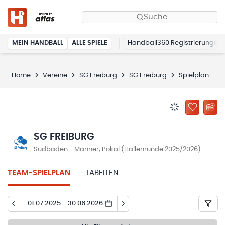
Suche
MEIN HANDBALL
ALLE SPIELE
Handball360 Registrierung
Home
Vereine
SG Freiburg
SG Freiburg
Spielplan
BENACHRICHTIG
ZU „MEINE
SG FREIBURG
Südbaden - Männer, Pokal (Hallenrunde 2025/2026)
TEAM-SPIELPLAN
TABELLEN
01.07.2025 - 30.06.2026