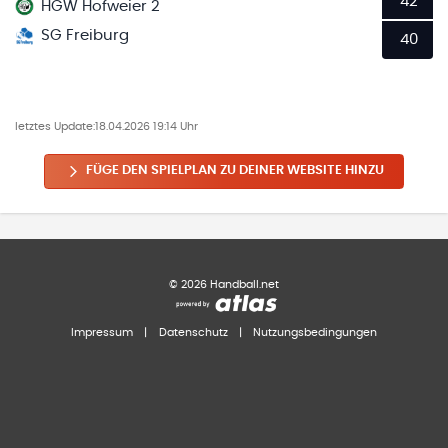
42
HGW Hofweier 2
SG Freiburg
40
letztes Update:
18.04.2026 19:14 Uhr
FÜGE DEN SPIELPLAN ZU DEINER WEBSITE HINZU
©
2026
Handball.net
Impressum
|
Datenschutz
|
Nutzungsbedingungen