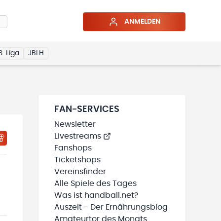
ANMELDEN
3. Liga
JBLH
FAN-SERVICES
Newsletter
Livestreams
HTIGUNGSSTATUS WIRD GELADEN
MEINE TEAMS“ HINZUFÜGEN
Fanshops
Ticketshops
Vereinsfinder
Alle Spiele des Tages
Was ist handball.net?
Auszeit - Der Ernährungsblog
Amateurtor des Monats