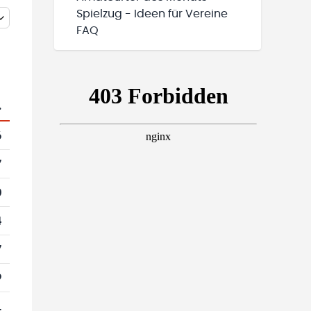
Spielzug - Ideen für Vereine
FAQ
.
6
7
0
4
7
9
1