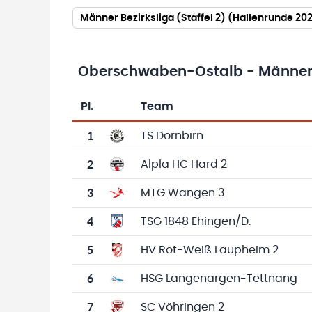
Männer Bezirksliga (Staffel 2) (Hallenrunde 2
Oberschwaben-Ostalb - Männer Be
Pl.
Team
Team-Logo
Tabelle mit Vereinsplatzierungen, Spielen, 
1
TS Dornbirn
2
Alpla HC Hard 2
3
MTG Wangen 3
4
TSG 1848 Ehingen/D.
5
HV Rot-Weiß Laupheim 2
6
HSG Langenargen-Tettnang
7
SC Vöhringen 2