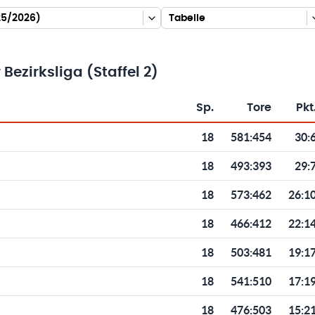
025/2026)
Tabelle
zirksliga (Staffel 2)
Sp.
Tore
Pkt
Toren und Punkten
18
581
:
454
30:
18
493
:
393
29:
18
573
:
462
26:1
18
466
:
412
22:1
18
503
:
481
19:1
18
541
:
510
17:1
18
476
:
503
15:2