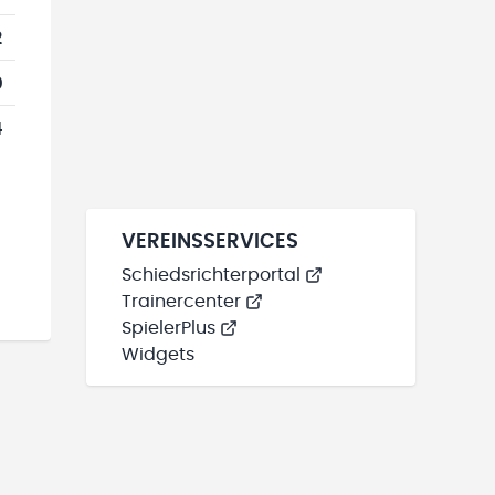
2
0
4
VEREINSSERVICES
Schiedsrichterportal
Trainercenter
SpielerPlus
Widgets