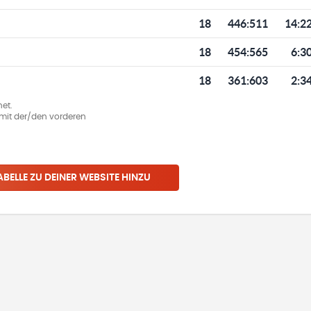
18
446
:
511
14:2
18
454
:
565
6:3
18
361
:
603
2:3
et.
ie mit der/den vorderen
ABELLE ZU DEINER WEBSITE HINZU