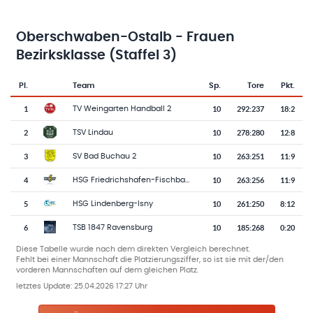
Oberschwaben-Ostalb - Frauen
Bezirksklasse (Staffel 3)
Pl.
Team
Sp.
Tore
Pkt.
Team-Logo
Tabelle mit Vereinsplatzierungen, Spielen, Toren und Punkten
1
10
292
:
237
18:2
TV Weingarten Handball 2
2
10
278
:
280
12:8
TSV Lindau
3
10
263
:
251
11:9
SV Bad Buchau 2
4
10
263
:
256
11:9
HSG Friedrichshafen-Fischbach 2
5
10
261
:
250
8:12
HSG Lindenberg-Isny
6
10
185
:
268
0:20
TSB 1847 Ravensburg
Diese Tabelle wurde nach dem direkten Vergleich berechnet.
Fehlt bei einer Mannschaft die Platzierungsziffer, so ist sie mit der/den
vorderen Mannschaften auf dem gleichen Platz.
letztes Update:
25.04.2026 17:27 Uhr