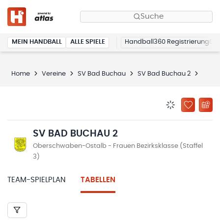
Suche
MEIN HANDBALL
ALLE SPIELE
Handball360 Registrierung
Home
Vereine
SV Bad Buchau
SV Bad Buchau 2
Tabel
BENACHRICHTIG
ZU „MEINE
SV BAD BUCHAU 2
Oberschwaben-Ostalb - Frauen Bezirksklasse (Staffel
3)
TEAM-SPIELPLAN
TABELLEN